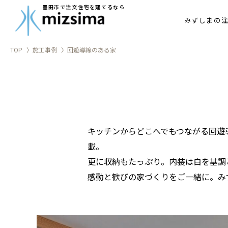
アフターメ
豊田市で注文住宅を建てるなら
みずしまの
家づくりの
TOP
施工事例
回遊導線のある家
キッチンからどこへでもつながる回遊
載。
更に収納もたっぷり。内装は白を基調
感動と歓びの家づくりをご一緒に。み