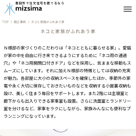
豊田市で注文住宅を建てるなら
TOP
施工事例
ネコと家族がふれあう家
みずしまの注文住宅
ネコと家族がふれあう家
コンセプト住宅
Ｎ様邸の家づくりのこだわりは「ネコとともに暮らせる家」。愛猫
が家の中を自由に行き来できるようにするために「ネコ用の通過
リフォーム
穴」や「ネコ用開閉口付きドア」などを採用し、気ままな移動もス
ムーズにしています。それに加えＮ様邸の特徴としては収納の充実
古民家再生
が魅力。各部屋に大小の収納スペースを確保したほか、季節外の家
電や永く大切に保存しておきたいものなどを収納する小屋裏収納も
建築実績
設け、美しく住まう毎日をサポートします。また2階には主寝室と
廊下からも出入りできる家事室も設置。さらに洗面室とランドリー
会社情報
室を分けるなど、家事をラクにしながら、家族みんなにも便利なプ
ランニングになっています。
よくあるご質問
ブログ