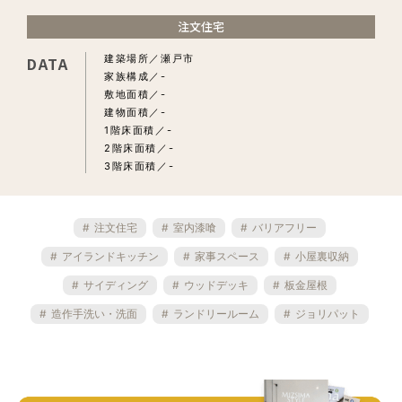
注文住宅
建築場所
瀬戸市
DATA
家族構成
-
敷地面積
-
建物面積
-
1階床面積
-
2階床面積
-
3階床面積
-
注文住宅
室内漆喰
バリアフリー
アイランドキッチン
家事スペース
小屋裏収納
サイディング
ウッドデッキ
板金屋根
造作手洗い・洗面
ランドリールーム
ジョリパット