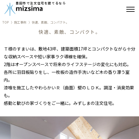
豊田市で注文住宅を建てるなら
TOP
施工事例
快適、素敵、コンパクト。
みずしまの注文住宅
快適、素敵、コンパクト。
コンセプト住宅
Ｔ様のすまいは、敷地43坪、建築面積17坪とコンパクトながら十分
な収納スペースや短い家事ラク導線を確保。
リフォーム
2階はオープンスペースで将来のライフステージの変化にも対応。
各所に羽目板貼りをし、一枚板の造作手洗いなど木の香り漂う室
古民家再生
内。
漆喰を施工したやわらかいＲ（曲面）壁のＬＤＫ。調湿・消臭効果
建築実績
も。
感動と歓びの家づくりをご一緒に。みずしまの注文住宅。
会社情報
よくあるご質問
ブログ