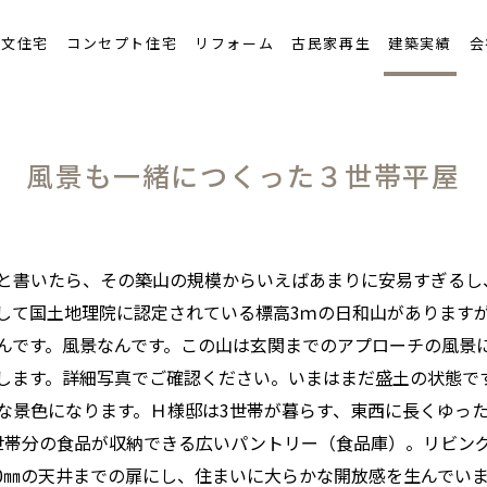
ンテナンスと保証
注文住宅
コンセプト住宅
リフォーム
古民家再生
建築実績
会
流れ
風景も一緒につくった３世帯平屋
と書いたら、その築山の規模からいえばあまりに安易すぎるし
して国土地理院に認定されている標高3ｍの日和山があります
んです。風景なんです。この山は玄関までのアプローチの風景
します。詳細写真でご確認ください。いまはまだ盛土の状態で
な景色になります。Ｈ様邸は3世帯が暮らす、東西に長くゆっ
世帯分の食品が収納できる広いパントリー（食品庫）。リビン
00㎜の天井までの扉にし、住まいに大らかな開放感を生んでい