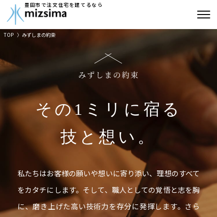
豊田市で注文住宅を建てるなら
TOP
みずしまの約束
みずしまの注文住宅
コンセプト住宅
リフォーム
その1ミリに宿る
古民家再生
技と想い。
建築実績
会社情報
私たちはお客様の願いや想いに寄り添い、理想のすべて
よくあるご質問
をカタチにします。
そして、職人としての覚悟と志を胸
に、磨き上げた高い技術力を存分に発揮します。
さら
ブログ