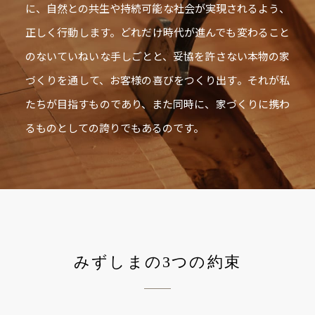
に、自然との共生や持続可能な社会が実現されるよう、
ニュース
正しく行動します。
どれだけ時代が進んでも変わること
のないていねいな手しごとと、
妥協を許さない本物の家
イベント情報
づくりを通して、お客様の喜びをつくり出す。
それが私
たちが目指すものであり、また同時に、
家づくりに携わ
資料請求・お問い合わせ
るものとしての誇りでもあるのです。
みずしまの3つの約束