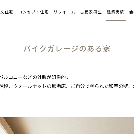
ンテナンスと保証
注文住宅
コンセプト住宅
リフォーム
古民家再生
建築実績
会
流れ
バイクガレージのある家
バルコニーなどの外観が印象的。
階段、ウォールナットの無垢床、ご自分で塗られた和室の壁、