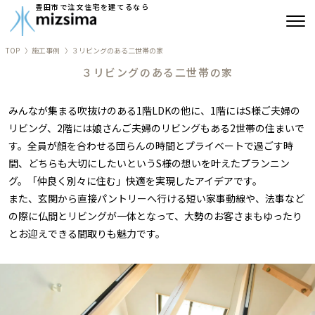
豊田市で注文住宅を建てるなら
TOP
施工事例
３リビングのある二世帯の家
みずしまの注文住宅
３リビングのある二世帯の家
コンセプト住宅
みんなが集まる吹抜けのある1階LDKの他に、1階にはS様ご夫婦の
リビング、2階には娘さんご夫婦のリビングもある2世帯の住まいで
リフォーム
す。全員が顔を合わせる団らんの時間とプライベートで過ごす時
間、どちらも大切にしたいというS様の想いを叶えたプランニン
古民家再生
グ。「仲良く別々に住む」快適を実現したアイデアです。
また、玄関から直接パントリーへ行ける短い家事動線や、法事など
建築実績
の際に仏間とリビングが一体となって、大勢のお客さまもゆったり
とお迎えできる間取りも魅力です。
会社情報
よくあるご質問
ブログ