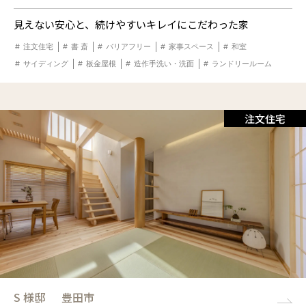
見えない安心と、続けやすいキレイにこだわった家
注文住宅
書 斎
バリアフリー
家事スペース
和室
サイディング
板金屋根
造作手洗い・洗面
ランドリールーム
注文住宅
S 様邸
豊田市