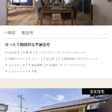
I 様邸
豊田市
ゆったり開放的な平屋住宅
注文住宅
書 斎
バリアフリー
アイランドキッチン
家事スペース
ロフト
見せ梁
小屋裏収納
サイディング
タイルデッキ
板金屋根
瓦屋根
ランドリールーム
ジョリパット
平屋
注文住宅