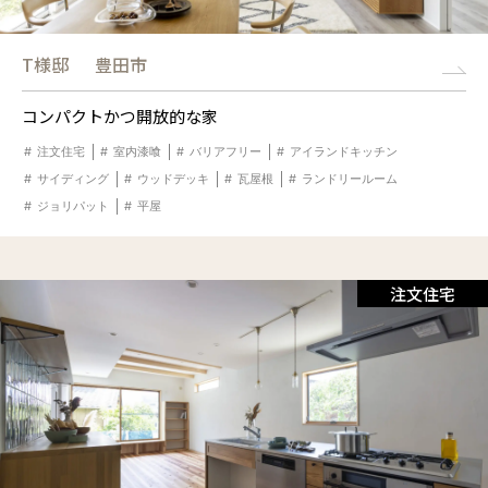
T様邸
豊田市
コンパクトかつ開放的な家
注文住宅
室内漆喰
バリアフリー
アイランドキッチン
サイディング
ウッドデッキ
瓦屋根
ランドリールーム
ジョリパット
平屋
注文住宅