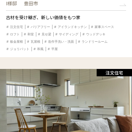
I様邸
豊田市
古材を受け継ぎ、新しい価値をもつ家
注文住宅
バリアフリー
アイランドキッチン
家事スペース
ロフト
和室
見せ梁
サイディング
ウッドデッキ
板金屋根
瓦屋根
造作手洗い・洗面
ランドリールーム
ジョリパット
和風
平屋
注文住宅