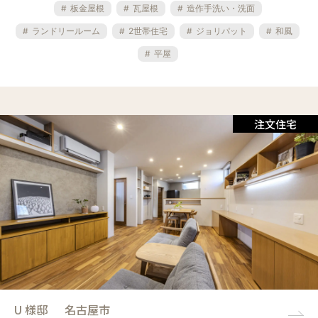
板金屋根
瓦屋根
造作手洗い・洗面
ニュース
ランドリールーム
2世帯住宅
ジョリパット
和風
平屋
イベント情報
資料請求・お問い合わせ
注文住宅
U 様邸
名古屋市