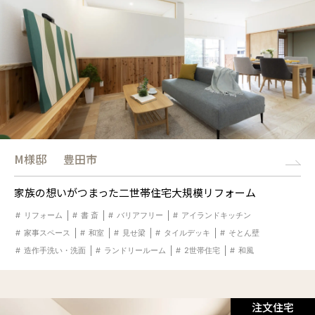
M様邸
豊田市
家族の想いがつまった二世帯住宅大規模リフォーム
リフォーム
書 斎
バリアフリー
アイランドキッチン
家事スペース
和室
見せ梁
タイルデッキ
そとん壁
造作手洗い・洗面
ランドリールーム
2世帯住宅
和風
注文住宅