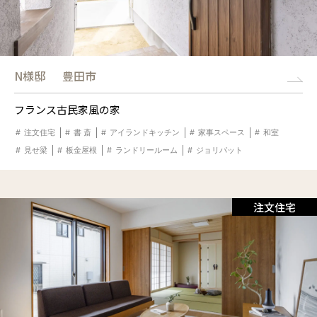
N様邸
豊田市
フランス古民家風の家
注文住宅
書 斎
アイランドキッチン
家事スペース
和室
見せ梁
板金屋根
ランドリールーム
ジョリパット
注文住宅