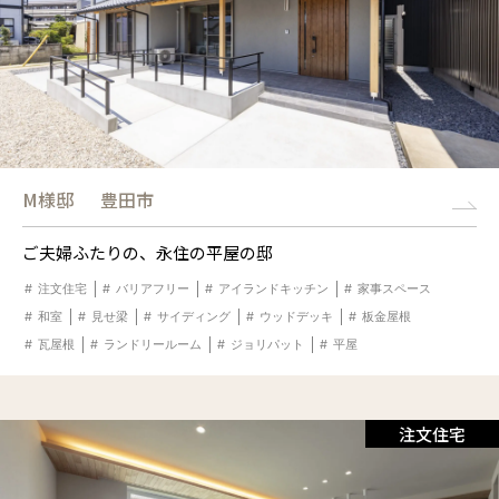
M様邸
豊田市
ご夫婦ふたりの、永住の平屋の邸
注文住宅
バリアフリー
アイランドキッチン
家事スペース
和室
見せ梁
サイディング
ウッドデッキ
板金屋根
瓦屋根
ランドリールーム
ジョリパット
平屋
注文住宅