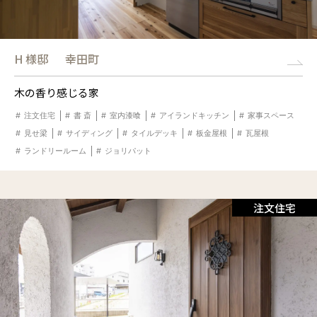
H 様邸
幸田町
木の香り感じる家
注文住宅
書 斎
室内漆喰
アイランドキッチン
家事スペース
見せ梁
サイディング
タイルデッキ
板金屋根
瓦屋根
ランドリールーム
ジョリパット
注文住宅