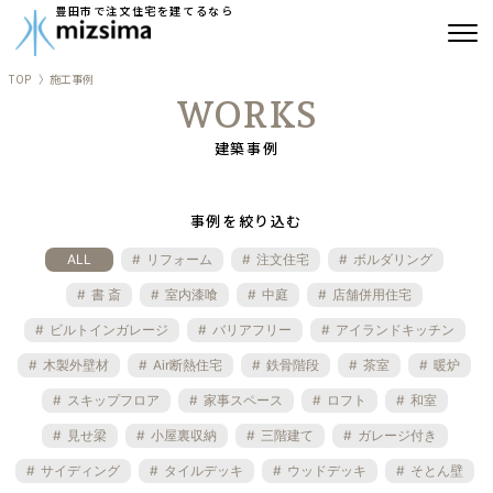
豊田市で注文住宅を建てるなら
TOP
施工事例
みずしまの注文住宅
WORKS
コンセプト住宅
建築事例
リフォーム
事例を絞り込む
古民家再生
ALL
リフォーム
注文住宅
ボルダリング
書 斎
室内漆喰
中庭
店舗併用住宅
建築実績
ビルトインガレージ
バリアフリー
アイランドキッチン
会社情報
木製外壁材
Air断熱住宅
鉄骨階段
茶室
暖炉
スキップフロア
家事スペース
ロフト
和室
よくあるご質問
見せ梁
小屋裏収納
三階建て
ガレージ付き
サイディング
タイルデッキ
ウッドデッキ
そとん壁
ブログ