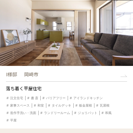
I様邸
岡崎市
落ち着く平屋住宅
注文住宅
書 斎
バリアフリー
アイランドキッチン
家事スペース
和室
タイルデッキ
板金屋根
瓦屋根
造作手洗い・洗面
ランドリールーム
ジョリパット
和風
平屋