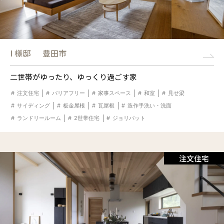
I 様邸
豊田市
二世帯がゆったり、ゆっくり過ごす家
注文住宅
バリアフリー
家事スペース
和室
見せ梁
サイディング
板金屋根
瓦屋根
造作手洗い・洗面
ランドリールーム
2世帯住宅
ジョリパット
注文住宅