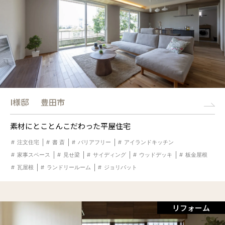
I様邸
豊田市
素材にとことんこだわった平屋住宅
注文住宅
書 斎
バリアフリー
アイランドキッチン
家事スペース
見せ梁
サイディング
ウッドデッキ
板金屋根
瓦屋根
ランドリールーム
ジョリパット
リフォーム