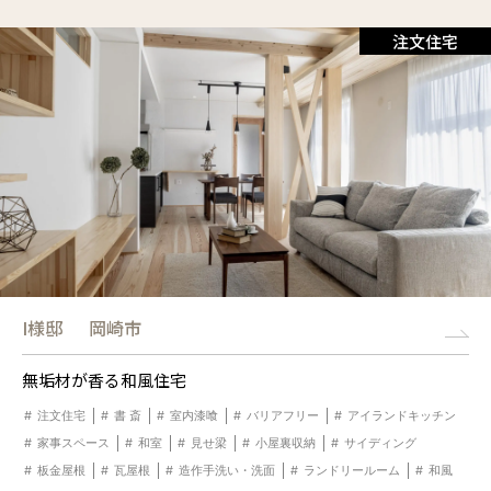
注文住宅
I様邸
岡崎市
無垢材が香る和風住宅
注文住宅
書 斎
室内漆喰
バリアフリー
アイランドキッチン
家事スペース
和室
見せ梁
小屋裏収納
サイディング
板金屋根
瓦屋根
造作手洗い・洗面
ランドリールーム
和風