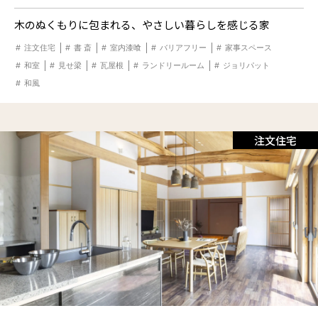
木のぬくもりに包まれる、やさしい暮らしを感じる家
注文住宅
書 斎
室内漆喰
バリアフリー
家事スペース
和室
見せ梁
瓦屋根
ランドリールーム
ジョリパット
和風
注文住宅