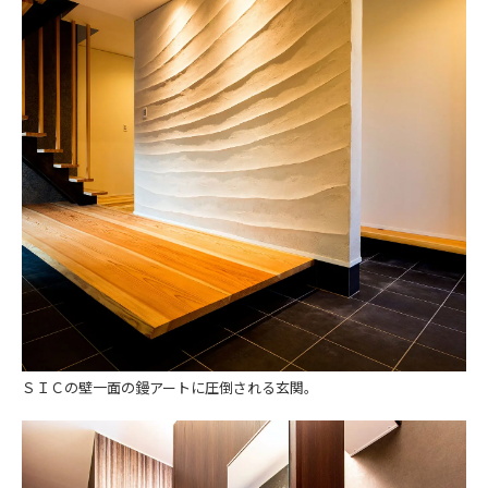
ＳＩＣの壁一面の鏝アートに圧倒される玄関。