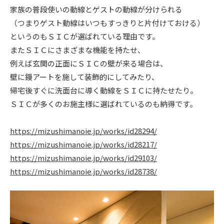
家族の普段使いの動線とゲストの動線が分けられる
ニュース
（つまりゲスト動線はいつもすっきりと片付けておける）
というのもＳＩＣが選ばれている理由です。
イベント情報
またＳＩＣにさまざまな機能を持たせ、
例えば玄関の正面にＳＩＣの壁が来る場合は、
壁に鏝アートを施して装飾的にしてみたり、
資料請求・お問い合わせ
帰宅後すぐに洗面台に導く動線をＳＩＣに持たせたり。
ＳＩＣが多くのお施主様に選ばれているのも納得です。
https://mizushimanoie.jp/works/id28294/
https://mizushimanoie.jp/works/id28217/
https://mizushimanoie.jp/works/id29103/
https://mizushimanoie.jp/works/id28738/