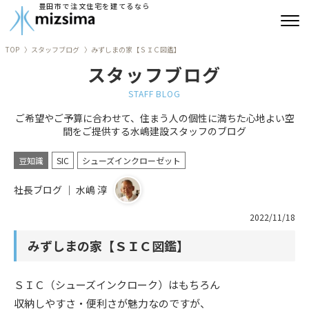
豊田市で注文住宅を建てるなら
TOP
スタッフブログ
みずしまの家【ＳＩＣ図鑑】
みずしまの注文住宅
スタッフブログ
コンセプト住宅
STAFF BLOG
ご希望やご予算に合わせて、住まう人の個性に満ちた心地よい空
リフォーム
間をご提供する水嶋建設スタッフのブログ
古民家再生
豆知識
SIC
シューズインクローゼット
社長ブログ ｜ 水嶋 淳
建築実績
2022/11/18
会社情報
みずしまの家【ＳＩＣ図鑑】
よくあるご質問
ＳＩＣ（シューズインクローク）はもちろん
ブログ
収納しやすさ・便利さが魅力なのですが、