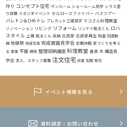
コンセプト住宅
作り
シラス塗
サンルーム
ショールーム見学
り体験
セルロースファイバー
バスツアー
スタジオイベント
バレトン&ひめトレ
プレカット工場見学
マコさん料理教室
リフォーム
ロハ
リビング
リンナイ乾太くん
リノベーション
スタイル
上棟
乾太くん
古民家
古民家再生
収納
和室
回遊動
完成披露見学会
地鎮祭
定期休暇
家づくりを考え
線
完成写真
料理教室
平屋
整理収納講座
木
構造見
書斎
る
掃除
家事
注文住宅
学会
求人、スタッフ募集
炊事
玄関
育児
イベント情報を見る
資料請求・お問い合わせ