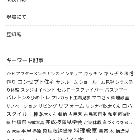
現場にて
豆知識
キーワード記事
キムチ＆味噌
アフターメンテナンス
インテリア
キッチン
ZEH
コンセプト住宅
作り
シラス塗
サンルーム
ショールーム見学
り体験
セルロースファイバー
バスツアー
スタジオイベント
バレトン&ひめトレ
プレカット工場見学
マコさん料理教室
リフォーム
ロハ
リビング
リンナイ乾太くん
リノベーション
スタイル
上棟
乾太くん
古民家
古民家再生
収納
和室
回遊動
完成披露見学会
地鎮祭
定期休暇
家づくりを考え
線
完成写真
料理教室
平屋
整理収納講座
構造見
書斎
木
る
掃除
家事