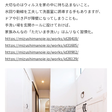
大切なのはウィルスを家の中に持ち込まないこと。
ニュース
水回り動線を工夫して洗面室に誘導する手もありますが、
ドアや引き戸が障壁になってしまうことも。
イベント情報
手洗い場を玄関ホールに設けておけば、
家族みんなの「ただいま手洗い」はムリなく習慣化。
https://mizushimanoie.jp/works/id28418/
資料請求・お問い合わせ
https://mizushimanoie.jp/works/id31605/
https://mizushimanoie.jp/works/id30902/
https://mizushimanoie.jp/works/id28129/