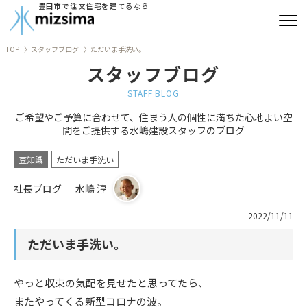
豊田市で注文住宅を建てるなら
TOP
スタッフブログ
ただいま手洗い。
みずしまの注文住宅
スタッフブログ
コンセプト住宅
STAFF BLOG
ご希望やご予算に合わせて、住まう人の個性に満ちた心地よい空
リフォーム
間をご提供する水嶋建設スタッフのブログ
古民家再生
豆知識
ただいま手洗い
社長ブログ ｜ 水嶋 淳
建築実績
2022/11/11
会社情報
ただいま手洗い。
よくあるご質問
やっと収束の気配を見せたと思ってたら、
ブログ
またやってくる新型コロナの波。