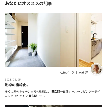
あなたにオススメの記事
社長ブログ ｜ 水嶋 淳
2025/09/05
動線の複線化。
多くの家のキッチンまでの動線は、 ■玄関→玄関ホール→リビング→ダイ
ニング→キッチン ■玄関→玄 ...