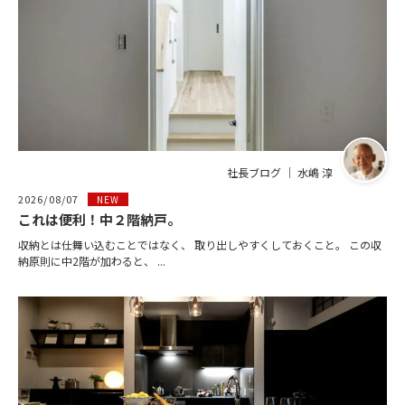
社長ブログ ｜ 水嶋 淳
2026/08/07
NEW
これは便利！中２階納戸。
収納とは仕舞い込むことではなく、 取り出しやすくしておくこと。 この収
納原則に中2階が加わると、 ...