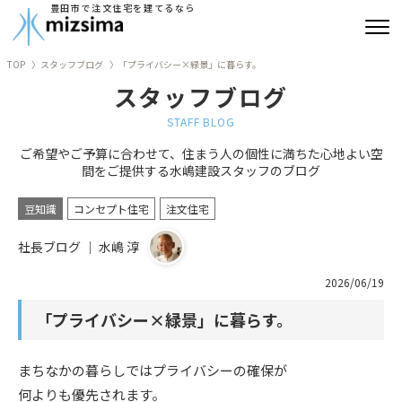
豊田市で注文住宅を建てるなら
TOP
スタッフブログ
「プライバシー×緑景」に暮らす。
みずしまの注文住宅
スタッフブログ
コンセプト住宅
STAFF BLOG
ご希望やご予算に合わせて、住まう人の個性に満ちた心地よい空
リフォーム
間をご提供する水嶋建設スタッフのブログ
古民家再生
豆知識
コンセプト住宅
注文住宅
社長ブログ ｜ 水嶋 淳
建築実績
2026/06/19
会社情報
「プライバシー×緑景」に暮らす。
よくあるご質問
まちなかの暮らしではプライバシーの確保が
ブログ
何よりも優先されます。