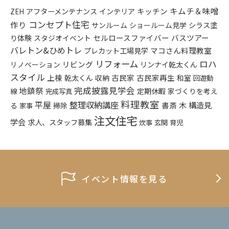
キムチ＆味噌
アフターメンテナンス
インテリア
キッチン
ZEH
コンセプト住宅
作り
シラス塗
サンルーム
ショールーム見学
り体験
セルロースファイバー
バスツアー
スタジオイベント
バレトン&ひめトレ
プレカット工場見学
マコさん料理教室
リフォーム
ロハ
リビング
リンナイ乾太くん
リノベーション
スタイル
上棟
乾太くん
古民家
古民家再生
収納
和室
回遊動
完成披露見学会
地鎮祭
定期休暇
家づくりを考え
線
完成写真
料理教室
平屋
整理収納講座
構造見
書斎
木
る
掃除
家事
注文住宅
学会
求人、スタッフ募集
炊事
玄関
育児
イベント情報を見る