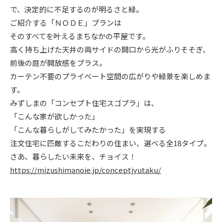
で、決定的に不足するのが明るさと緑。
ニュース
ご紹介する「ＮＯＤＥ」プランは
そのすべてを叶えるまちなかの平屋です。
イベント情報
高く持ち上げた天井の両サイドの開口から光がふりそそぎ、
前後の庭が開放感をプラス。
カーテン不要のプライベート空間の広がりや緑景を楽しめま
資料請求・お問い合わせ
す。
みずしまの「コンセプト住宅スゴプラ」は、
「こんな家が欲しかった」
「こんな暮らしがしてみたかった」を実現する
注文住宅に匹敵するこだわりの住まい、選べる全
18
タイプ。
さあ、暮らしたい未来を、チョイス！
https://mizushimanoie.jp/conceptjyutaku/