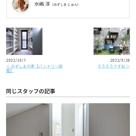
水嶋 淳
（みずしま じゅん）
2022/10/7
2022/9/28
＜ みずしまの家【パントリー図
そろそろですね ＞
鑑】
同じスタッフの記事