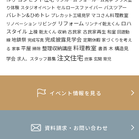
り体験
セルロースファイバー
バスツアー
スタジオイベント
バレトン&ひめトレ
プレカット工場見学
マコさん料理教室
リフォーム
ロハ
リビング
リンナイ乾太くん
リノベーション
スタイル
上棟
乾太くん
古民家
古民家再生
収納
和室
回遊動
完成披露見学会
地鎮祭
定期休暇
家づくりを考え
線
完成写真
料理教室
平屋
整理収納講座
構造見
書斎
木
る
掃除
家事
注文住宅
学会
求人、スタッフ募集
炊事
玄関
育児
イベント情報を見る
資料請求・お問い合わせ