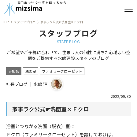
豊田市で注文住宅を建てるなら
TOP
スタッフブログ
家事ラク公式☛洗面室×Ｆクロ
みずしまの注文住宅
スタッフブログ
コンセプト住宅
STAFF BLOG
ご希望やご予算に合わせて、住まう人の個性に満ちた心地よい空
リフォーム
間をご提供する水嶋建設スタッフのブログ
古民家再生
豆知識
洗面室
ファミリークローゼット
社長ブログ ｜ 水嶋 淳
建築実績
2022/09/30
会社情報
家事ラク公式☛洗面室×Ｆクロ
よくあるご質問
浴室とつながる洗面（脱衣）室に
ブログ
Ｆクロ（ファミリークローゼット）を設けておけば、