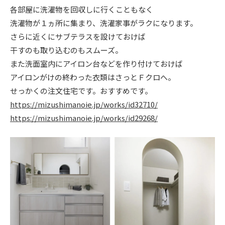
各部屋に洗濯物を回収しに行くこともなく
ニュース
洗濯物が１ヵ所に集まり、洗濯家事がラクになります。
さらに近くにサブテラスを設けておけば
イベント情報
干すのも取り込むのもスムーズ。
また洗面室内にアイロン台などを作り付けておけば
アイロンがけの終わった衣類はさっとＦクロへ。
資料請求・お問い合わせ
せっかくの注文住宅です。おすすめです。
https://mizushimanoie.jp/works/id32710/
https://mizushimanoie.jp/works/id29268/