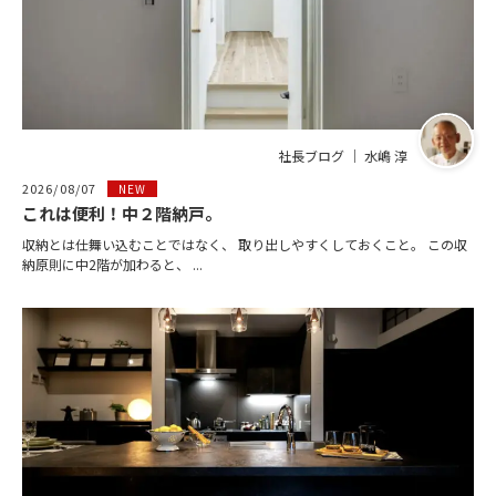
社長ブログ ｜ 水嶋 淳
2026/08/07
NEW
これは便利！中２階納戸。
収納とは仕舞い込むことではなく、 取り出しやすくしておくこと。 この収
納原則に中2階が加わると、 ...