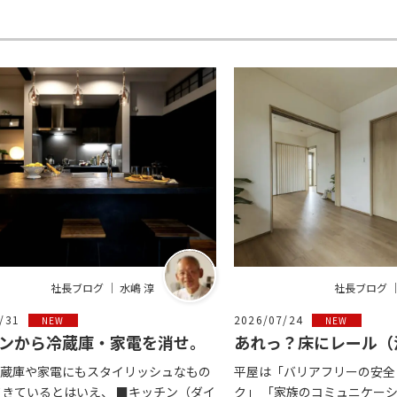
社長ブログ ｜ 水嶋 淳
社長ブログ ｜
/31
2026/07/24
NEW
NEW
ンから冷蔵庫・家電を消せ。
あれっ？床にレール（
蔵庫や家電にもスタイリッシュなもの
平屋は「バリアフリーの安全
てきているとはいえ、 ■キッチン（ダイ
ク」 「家族のコミュニケー