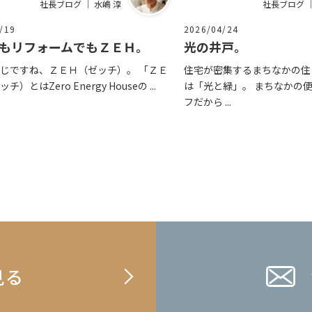
社長ブログ ｜ 水嶋 淳
社長ブログ ｜
/19
2026/04/24
もリフォームでもＺＥＨ。
光の井戸。
じですね、ＺＥＨ（ゼッチ）。 「ＺＥ
住宅が密集するまちなかの住
）とはZero Energy Houseの ...
は「光と緑」。 まちなかの
フだから ...
見る