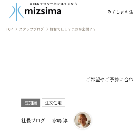
豊田市で注文住宅を建てるなら
家づ
みずしまの
TOP
スタッフブログ
舞台でしょ？まさか玄関？？
ご希望やご予算に合
豆知識
注文住宅
社長ブログ ｜ 水嶋 淳