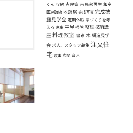
くん
古民家
古民家再生
収納
和室
完成披
地鎮祭
回遊動線
完成写真
露見学会
定期休暇
家づくりを考
平屋
整理収納講
える
掃除
家事
料理教室
座
構造見学
書斎
木
注文住
会
求人、スタッフ募集
宅
炊事
玄関
育児