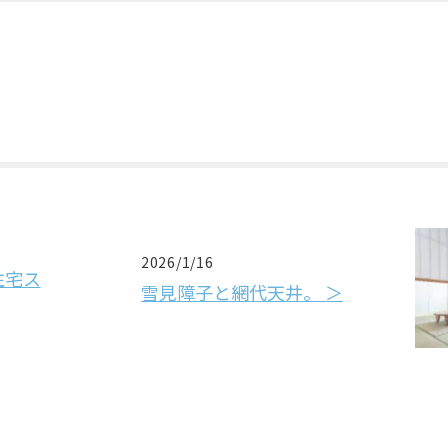
2026/1/16
住宅ス
雪見障子と網代天井。 ＞