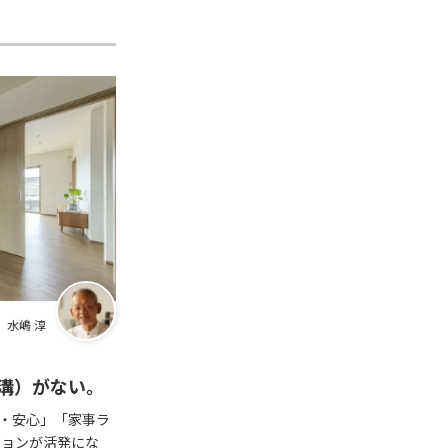
 水嶋 淳
溝）がない。
・安心」「家事ラ
ションが活発にな