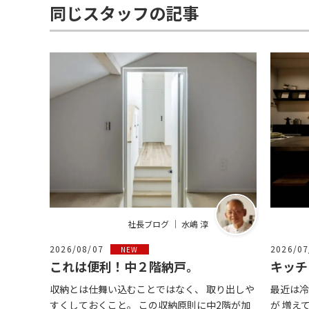
同じスタッフの記事
社長ブログ ｜ 水嶋 淳
2026/08/07
2026/07
NEW
これは便利！中２階納戸。
キッチ
収納とは仕舞い込むことではなく、 取り出しや
最近は冷
すくしておくこと。 この収納原則に中2階が加
が 増え