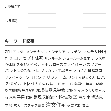
現場にて
豆知識
キーワード記事
キムチ＆味噌
アフターメンテナンス
インテリア
キッチン
ZEH
コンセプト住宅
作り
シラス塗
サンルーム
ショールーム見学
り体験
セルロースファイバー
バスツアー
スタジオイベント
バレトン&ひめトレ
プレカット工場見学
マコさん料理教室
リフォーム
ロハ
リビング
リンナイ乾太くん
リノベーション
スタイル
上棟
乾太くん
古民家
古民家再生
収納
和室
回遊動
完成披露見学会
地鎮祭
定期休暇
家づくりを考え
線
完成写真
料理教室
平屋
整理収納講座
構造見
書斎
木
る
掃除
家事
注文住宅
学会
求人、スタッフ募集
炊事
玄関
育児