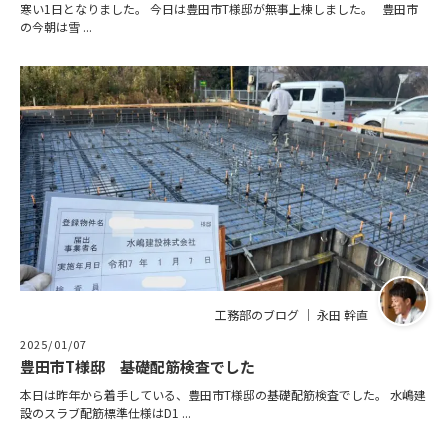
寒い1日となりました。 今日は豊田市T様邸が無事上棟しました。 豊田市
の今朝は雪 ...
工務部のブログ ｜ 永田 幹直
2025/01/07
豊田市T様邸 基礎配筋検査でした
本日は昨年から着手している、豊田市T様邸の基礎配筋検査でした。 水嶋建
設のスラブ配筋標準仕様はD1 ...