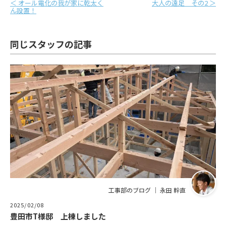
＜ オール電化の我が家に乾太く
大人の遠足 その2 ＞
ん設置！
同じスタッフの記事
工事部のブログ ｜ 永田 幹直
2025/02/08
豊田市T様邸 上棟しました