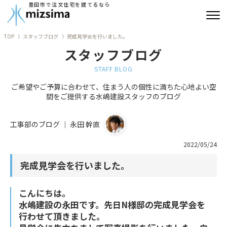
豊田市で注文住宅を建てるなら
TOP
スタッフブログ
完成見学会を行いました。
みずしまの注文住宅
スタッフブログ
コンセプト住宅
STAFF BLOG
ご希望やご予算に合わせて、住まう人の個性に満ちた心地よい空
リフォーム
間をご提供する水嶋建設スタッフのブログ
古民家再生
工事部のブログ ｜ 永田 幹直
建築実績
2022/05/24
完成見学会を行いました。
会社情報
こんにちは。
よくあるご質問
水嶋建設の永田です。先日N様邸の完成見学会を
行わせて頂きました。
ブログ