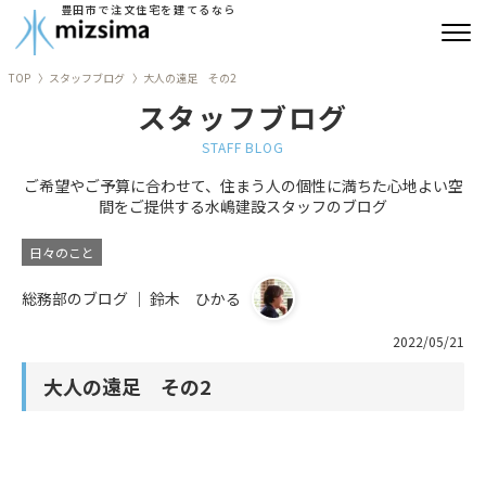
豊田市で注文住宅を建てるなら
TOP
スタッフブログ
大人の遠足 その2
みずしまの注文住宅
スタッフブログ
コンセプト住宅
STAFF BLOG
ご希望やご予算に合わせて、住まう人の個性に満ちた心地よい空
リフォーム
間をご提供する水嶋建設スタッフのブログ
古民家再生
日々のこと
総務部のブログ ｜ 鈴木 ひかる
建築実績
2022/05/21
会社情報
大人の遠足 その2
よくあるご質問
ブログ