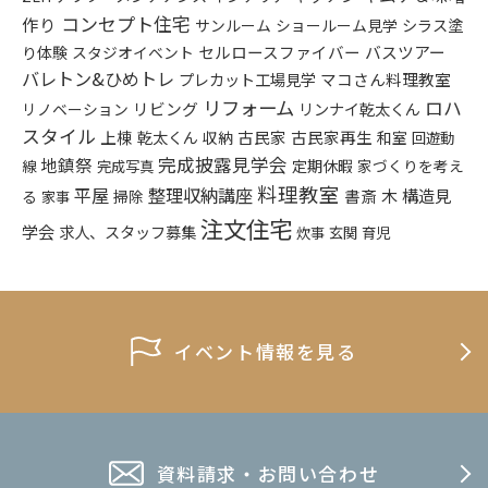
コンセプト住宅
作り
シラス塗
サンルーム
ショールーム見学
り体験
セルロースファイバー
バスツアー
スタジオイベント
バレトン&ひめトレ
プレカット工場見学
マコさん料理教室
リフォーム
ロハ
リビング
リンナイ乾太くん
リノベーション
スタイル
上棟
乾太くん
古民家
古民家再生
収納
和室
回遊動
完成披露見学会
地鎮祭
定期休暇
家づくりを考え
線
完成写真
料理教室
平屋
整理収納講座
構造見
書斎
木
る
掃除
家事
注文住宅
学会
求人、スタッフ募集
炊事
玄関
育児
イベント情報を見る
資料請求・お問い合わせ