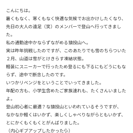
ニュース
こんにちは。
暑くもなく、寒くもなく快適な気候でお出かけしたくなり、
先日の大人の遠足（笑）のメンバーで登山へ行ってきまし
イベント情報
た。
私の通勤途中かならずながめる猿投山へ。
資料請求・お問い合わせ
実は昨年挑戦したのですが、このあたりでも雪のちらついた
２月、山道は雪がとけきらす凍結状態。
軽装にスニーカーで行ったため登るにも下るにもどうにもな
らず、途中で断念したのです。
いつかリベンジをということでいってきました。
年配の方も、小学生含めたご家族連れも、たくさんいました
よ。
登山初心者に最適？な猿投山といわれているそうですが、
なかなか軽くはいかず、楽しくしゃべりながらともいかず、
とにかくもくもくとがんばりました。
（内心ギブアップしたかった💦）