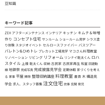
豆知識
キーワード記事
キムチ＆味噌
アフターメンテナンス
インテリア
キッチン
ZEH
コンセプト住宅
作り
シラス塗
サンルーム
ショールーム見学
り体験
セルロースファイバー
バスツアー
スタジオイベント
バレトン&ひめトレ
プレカット工場見学
マコさん料理教室
リフォーム
ロハ
リビング
リンナイ乾太くん
リノベーション
スタイル
上棟
乾太くん
古民家
古民家再生
収納
和室
回遊動
完成披露見学会
地鎮祭
定期休暇
家づくりを考え
線
完成写真
料理教室
平屋
整理収納講座
木
構造見
書斎
る
掃除
家事
注文住宅
学会
求人、スタッフ募集
炊事
玄関
育児