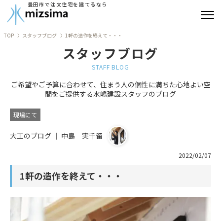
豊田市で注文住宅を建てるなら
TOP
スタッフブログ
1軒の造作を終えて・・・
みずしまの注文住宅
スタッフブログ
コンセプト住宅
STAFF BLOG
ご希望やご予算に合わせて、住まう人の個性に満ちた心地よい空
リフォーム
間をご提供する水嶋建設スタッフのブログ
古民家再生
現場にて
大工のブログ ｜ 中島 実千留
建築実績
2022/02/07
会社情報
1軒の造作を終えて・・・
よくあるご質問
ブログ