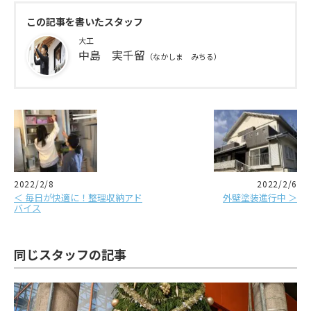
この記事を書いたスタッフ
大工
中島 実千留
（なかしま みちる）
2022/2/8
2022/2/6
＜ 毎日が快適に！整理収納アド
外壁塗装進行中 ＞
バイス
同じスタッフの記事