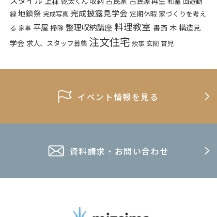
スタイル
上棟
乾太くん
古民家
古民家再生
収納
和室
回遊動
完成披露見学会
地鎮祭
定期休暇
家づくりを考え
線
完成写真
料理教室
平屋
整理収納講座
木
構造見
書斎
る
掃除
家事
注文住宅
学会
求人、スタッフ募集
炊事
玄関
育児
イベント情報を見る
資料請求・お問い合わせ