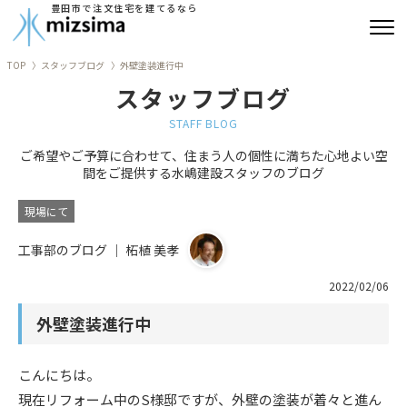
豊田市で注文住宅を建てるなら
TOP
スタッフブログ
外壁塗装進行中
みずしまの注文住宅
スタッフブログ
コンセプト住宅
STAFF BLOG
ご希望やご予算に合わせて、住まう人の個性に満ちた心地よい空
リフォーム
間をご提供する水嶋建設スタッフのブログ
古民家再生
現場にて
工事部のブログ ｜ 柘植 美孝
建築実績
2022/02/06
会社情報
外壁塗装進行中
よくあるご質問
こんにちは。
ブログ
現在リフォーム中のS様邸ですが、外壁の塗装が着々と進ん