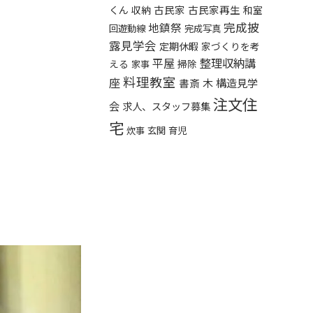
くん
古民家
古民家再生
収納
和室
完成披
地鎮祭
回遊動線
完成写真
露見学会
定期休暇
家づくりを考
平屋
整理収納講
える
掃除
家事
料理教室
座
構造見学
書斎
木
注文住
会
求人、スタッフ募集
宅
炊事
玄関
育児