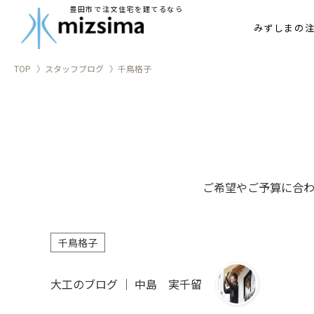
豊田市で注文住宅を建てるなら
家づ
みずしまの
TOP
スタッフブログ
千鳥格子
ご希望やご予算に合
千鳥格子
大工のブログ ｜ 中島 実千留