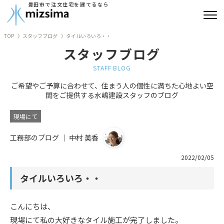
豊田市で注文住宅を建てるなら
TOP
スタッフブログ
タイルいろいろ・・
みずしまの注文住宅
スタッフブログ
コンセプト住宅
STAFF BLOG
ご希望やご予算に合わせて、住まう人の個性に満ちた心地よい空
リフォーム
間をご提供する水嶋建設スタッフのブログ
古民家再生
現場にて
工務部のブログ ｜ 中村 美香
建築実績
2022/02/05
会社情報
タイルいろいろ・・
よくあるご質問
こんにちは、
ブログ
現場にて私の大好きなタイル施工が完了しました。