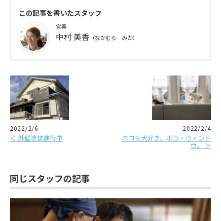
この記事を書いたスタッフ
営業
中村 美香
（なかむら みか）
2022/2/6
2022/2/4
＜ 外壁塗装進行中
ネコも大好き、ボウ・ウィンド
ウ。 ＞
同じスタッフの記事