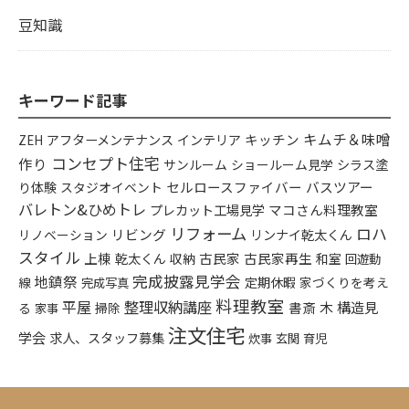
豆知識
キーワード記事
キムチ＆味噌
アフターメンテナンス
インテリア
キッチン
ZEH
コンセプト住宅
作り
シラス塗
サンルーム
ショールーム見学
り体験
セルロースファイバー
バスツアー
スタジオイベント
バレトン&ひめトレ
プレカット工場見学
マコさん料理教室
リフォーム
ロハ
リビング
リンナイ乾太くん
リノベーション
スタイル
上棟
乾太くん
古民家
古民家再生
収納
和室
回遊動
完成披露見学会
地鎮祭
定期休暇
家づくりを考え
線
完成写真
料理教室
平屋
整理収納講座
構造見
書斎
木
る
掃除
家事
注文住宅
学会
求人、スタッフ募集
炊事
玄関
育児