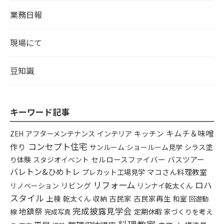
業務日報
現場にて
豆知識
キーワード記事
キムチ＆味噌
アフターメンテナンス
インテリア
キッチン
ZEH
コンセプト住宅
作り
シラス塗
サンルーム
ショールーム見学
り体験
セルロースファイバー
バスツアー
スタジオイベント
バレトン&ひめトレ
プレカット工場見学
マコさん料理教室
リフォーム
ロハ
リビング
リンナイ乾太くん
リノベーション
スタイル
上棟
乾太くん
古民家
古民家再生
収納
和室
回遊動
完成披露見学会
地鎮祭
定期休暇
家づくりを考え
線
完成写真