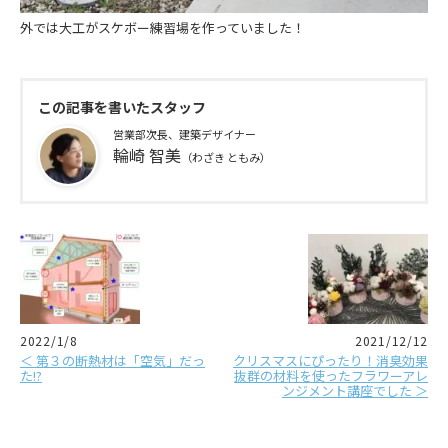
外では大工がスケボー練習場を作っていました！
この記事を書いたスタッフ
営業部次長、建築デザイナー
輪崎 智美
（わざき ともみ）
2022/1/8
2021/12/12
＜ 第３の断熱材は「空気」だっ
クリスマスにぴったり！消臭効果
た!?
抜群の材料を使ったフラワーアレ
ンジメント講座でした ＞