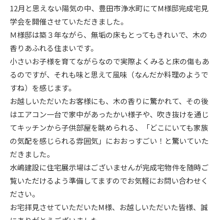
12月と思えない陽気の中、豊田市浄水町にてM様邸完成宅見
ニュース
学会を開催させていただきました。
Ｍ様邸は築３年ながら、無垢の床もとってもきれいで、木の
香りあふれる住まいです。
イベント情報
小さいお子様を育てながらなので実際よくみると床の傷もあ
るのですが、それも味と思えて風味（なんだか料理のようで
資料請求・お問い合わせ
すね）を感じます。
お越しいただいたお客様にも、木の香りに驚かれて、その後
はエアコン一台で家中があったかい様子や、吹き抜けを通じ
てキッチンから子供部屋を眺められる、「どこにいても家族
の気配を感じられる雰囲気」におおっすごい！と驚いていた
だきました。
水嶋建設に住宅展示場はございませんが完成宅物件を随時ご
覧いただけるよう準備してますのでお気軽にお問い合わせく
ださい。
お宅拝見させていただいたM様、お越しいただいた皆様、誠