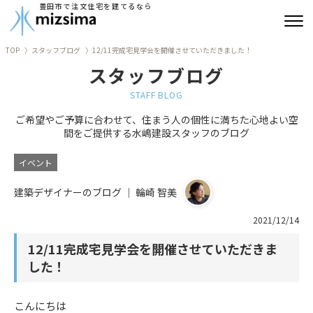
豊田市で注文住宅を建てるなら
TOP
スタッフブログ
12/11完成宅見学会を開催させていただきました！
みずしまの注文住宅
スタッフブログ
コンセプト住宅
STAFF BLOG
ご希望やご予算に合わせて、住まう人の個性に満ちた心地よい空
リフォーム
間をご提供する水嶋建設スタッフのブログ
古民家再生
イベント
建築デザイナーのブログ ｜ 輪崎 智美
建築実績
2021/12/14
会社情報
12/11完成宅見学会を開催させていただきま
よくあるご質問
した！
ブログ
こんにちは