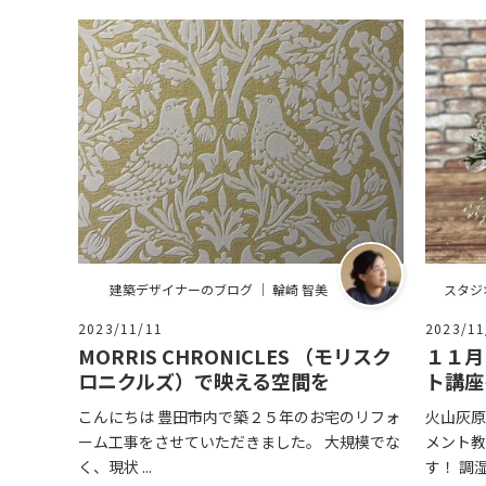
建築デザイナーのブログ ｜ 輪崎 智美
スタジ
2023/11/11
2023/11
MORRIS CHRONICLES （モリスク
１１月
ロニクルズ）で映える空間を
ト講座
こんにちは 豊田市内で築２５年のお宅のリフォ
火山灰原
ーム工事をさせていただきました。 大規模でな
メント教
く、現状 ...
す！ 調湿効