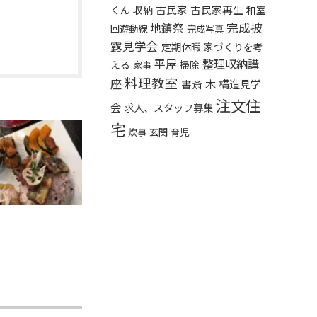
くん
古民家
古民家再生
収納
和室
完成披
地鎮祭
回遊動線
完成写真
露見学会
定期休暇
家づくりを考
平屋
整理収納講
える
掃除
家事
料理教室
座
構造見学
書斎
木
注文住
会
求人、スタッフ募集
宅
炊事
玄関
育児