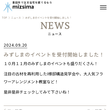
豊田市で注文住宅を建てるなら
TOP
ニュース
みずしまのイベントを受付開始しました！
みずしまの注文住宅
NEWS
コンセプト住宅
ニュース
2024.09.20
リフォーム
みずしまのイベントを受付開始しました！
古民家再生
１０月１１月のみずしまのイベントも盛りだくさん！
建築実績
注目の古材を再利用したI様邸構造見学会や、大人気フラ
ワーアレンジメント教室など！
会社情報
是非是非チェックしてみて下さいね！
よくあるご質問
ブログ