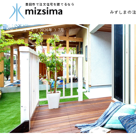
アフターメ
豊田市で注文住宅を建てるなら
みずしまの
家づくりの
TOP
ニュース
2026年
7月