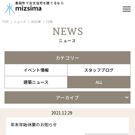
豊田市で注文住宅を建てるなら
TOP
ニュース
2021年
12月
みずしまの注文住宅
NEWS
コンセプト住宅
ニュース
リフォーム
カテゴリー
イベント情報
スタッフブログ
古民家再生
建築ニュース
ALL
建築実績
アーカイブ
会社情報
2021.12.29
よくあるご質問
年末年始休業のお知らせ
ブログ