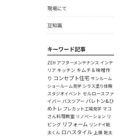
現場にて
豆知識
キーワード記事
アフターメンテナンス
インテ
ZEH
キムチ＆味噌作
リア
キッチン
コンセプト住宅
り
サンルーム
シラス塗り体験
ショールーム見学
セルロースファ
スタジオイベント
バレトン&ひ
イバー
バスツアー
めトレ
プレカット工場見学
マコ
さん料理教室
リ
リノベーション
リフォーム
ビング
リンナイ乾
ロハスタイル
太くん
上棟
乾太