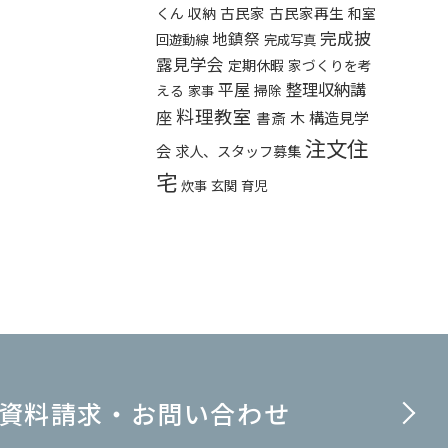
くん
古民家
古民家再生
収納
和室
完成披
地鎮祭
回遊動線
完成写真
露見学会
定期休暇
家づくりを考
平屋
整理収納講
える
掃除
家事
料理教室
座
構造見学
書斎
木
注文住
会
求人、スタッフ募集
宅
炊事
玄関
育児
資料請求・お問い合わせ