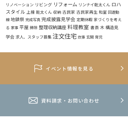
リフォーム
ロハ
リビング
リンナイ乾太くん
リノベーション
スタイル
上棟
乾太くん
古民家
古民家再生
収納
和室
回遊動
完成披露見学会
地鎮祭
定期休暇
家づくりを考え
線
完成写真
料理教室
平屋
整理収納講座
構造見
書斎
木
る
掃除
家事
注文住宅
学会
求人、スタッフ募集
炊事
玄関
育児
イベント情報を見る
資料請求・お問い合わせ