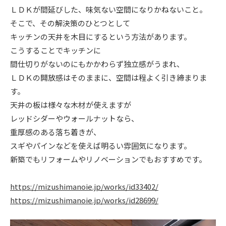
ＬＤＫが間延びした、味気ない空間になりかねないこと。
ニュース
そこで、その解決策のひとつとして
キッチンの天井を木目にするという方法があります。
イベント情報
こうすることでキッチンに
間仕切りがないのにもかかわらず独立感がうまれ、
ＬＤＫの開放感はそのままに、空間は程よく引き締まりま
資料請求・お問い合わせ
す。
天井の板は様々な木材が使えますが
レッドシダーやウォールナットなら、
重厚感のある落ち着きが、
スギやパインなどを使えば明るい雰囲気になります。
新築でもリフォームやリノベーションでもおすすめです。
https://mizushimanoie.jp/works/id33402/
https://mizushimanoie.jp/works/id28699/