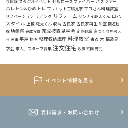
り体験
セルロースファイバー
バスツアー
スタジオイベント
バレトン&ひめトレ
プレカット工場見学
マコさん料理教室
リフォーム
ロハ
リビング
リンナイ乾太くん
リノベーション
スタイル
上棟
乾太くん
古民家
古民家再生
収納
和室
回遊動
完成披露見学会
地鎮祭
定期休暇
家づくりを考え
線
完成写真
料理教室
平屋
整理収納講座
構造見
書斎
木
る
掃除
家事
注文住宅
学会
求人、スタッフ募集
炊事
玄関
育児
イベント情報を見る
資料請求・お問い合わせ