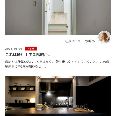
社長ブログ ｜ 水嶋 淳
2026/08/07
NEW
これは便利！中２階納戸。
収納とは仕舞い込むことではなく、 取り出しやすくしておくこと。 この収
納原則に中2階が加わると、 ...