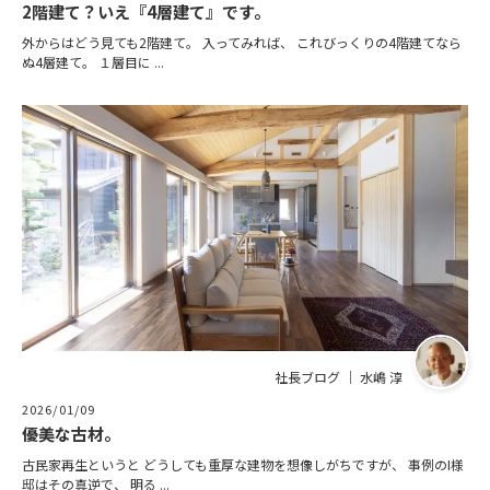
2階建て？いえ『4層建て』です。
外からはどう見ても2階建て。 入ってみれば、 これびっくりの4階建てなら
ぬ4層建て。 １層目に ...
社長ブログ ｜ 水嶋 淳
2026/01/09
優美な古材。
古民家再生というと どうしても重厚な建物を想像しがちですが、 事例のI様
邸はその真逆で、 明る ...