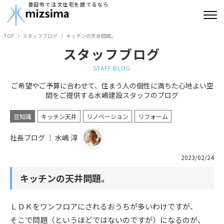
豊田市で注文住宅を建てるなら
TOP
スタッフブログ
キッチンの天井問題。
みずしまの注文住宅
スタッフブログ
コンセプト住宅
STAFF BLOG
ご希望やご予算に合わせて、住まう人の個性に満ちた心地よい空
リフォーム
間をご提供する水嶋建設スタッフのブログ
古民家再生
豆知識
キッチン天井
リノベーション
リフォーム
社長ブログ ｜ 水嶋 淳
建築実績
2023/02/24
会社情報
キッチンの天井問題。
よくあるご質問
ＬＤＫをワンフロアにされるおうちが多いわけですが、
ブログ
そこで問題（というほどではないのですが）になるのが、