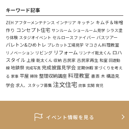
キーワード記事
キムチ＆味噌
アフターメンテナンス
インテリア
キッチン
ZEH
コンセプト住宅
作り
シラス塗
サンルーム
ショールーム見学
り体験
セルロースファイバー
バスツアー
スタジオイベント
バレトン&ひめトレ
プレカット工場見学
マコさん料理教室
リフォーム
ロハ
リビング
リンナイ乾太くん
リノベーション
スタイル
上棟
乾太くん
古民家
古民家再生
収納
和室
回遊動
完成披露見学会
地鎮祭
定期休暇
家づくりを考え
線
完成写真
料理教室
平屋
整理収納講座
木
構造見
書斎
る
掃除
家事
注文住宅
学会
求人、スタッフ募集
炊事
玄関
育児
イベント情報を見る