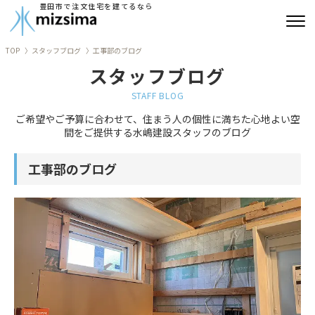
豊田市で注文住宅を建てるなら
TOP
スタッフブログ
工事部のブログ
みずしまの注文住宅
スタッフブログ
コンセプト住宅
STAFF BLOG
ご希望やご予算に合わせて、住まう人の個性に満ちた心地よい空
リフォーム
間をご提供する水嶋建設スタッフのブログ
古民家再生
工事部のブログ
建築実績
会社情報
よくあるご質問
ブログ