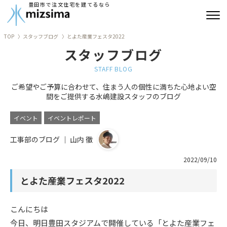
豊田市で注文住宅を建てるなら
TOP
スタッフブログ
とよた産業フェスタ2022
みずしまの注文住宅
スタッフブログ
コンセプト住宅
STAFF BLOG
ご希望やご予算に合わせて、住まう人の個性に満ちた心地よい空
リフォーム
間をご提供する水嶋建設スタッフのブログ
古民家再生
イベント
イベントレポート
工事部のブログ ｜ 山内 徹
建築実績
2022/09/10
会社情報
とよた産業フェスタ2022
よくあるご質問
こんにちは
ブログ
今日、明日豊田スタジアムで開催している「とよた産業フェ