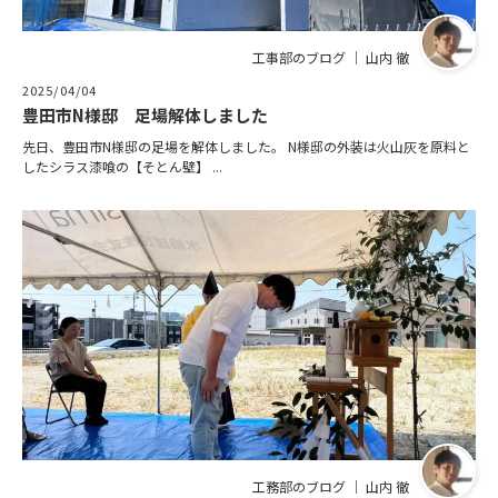
工事部のブログ ｜ 山内 徹
2025/04/04
豊田市N様邸 足場解体しました
先日、豊田市N様邸の足場を解体しました。 N様邸の外装は火山灰を原料と
したシラス漆喰の【そとん壁】 ...
工務部のブログ ｜ 山内 徹