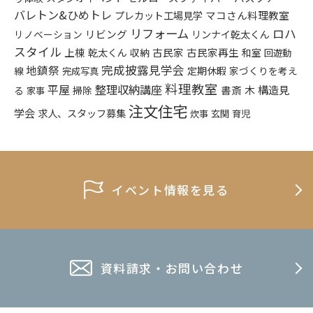
バレトン&ひめトレ
プレカット工場見学
マコさん料理教室
リフォーム
ロハ
リビング
リンナイ乾太くん
リノベーション
スタイル
上棟
乾太くん
古民家
古民家再生
収納
和室
回遊動
完成披露見学会
地鎮祭
定期休暇
家づくりを考え
線
完成写真
料理教室
平屋
整理収納講座
構造見
書斎
木
る
掃除
家事
注文住宅
学会
求人、スタッフ募集
炊事
玄関
育児
イベント情報を見る
資料請求・お問い合わせ