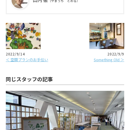
（やまうち とおる）
2022/9/14
2022/9/9
＜ 空間プランのお手伝い
Something Old ＞
同じスタッフの記事