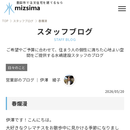
豊田市で注文住宅を建てるなら
TOP
スタッフブログ
春爛漫
みずしまの注文住宅
スタッフブログ
コンセプト住宅
STAFF BLOG
ご希望やご予算に合わせて、住まう人の個性に満ちた心地よい空
リフォーム
間をご提供する水嶋建設スタッフのブログ
古民家再生
日々のこと
営業部のブログ ｜ 伊澤 綾子
建築実績
2026/05/20
会社情報
春爛漫
よくあるご質問
伊澤です！こんにちは。
ブログ
大好きなクレマチスをお散歩中に見かける季節になりまし