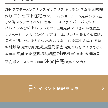
キムチ＆味噌
アフターメンテナンス
インテリア
キッチン
ZEH
コンセプト住宅
作り
シラス塗
サンルーム
ショールーム見学
り体験
セルロースファイバー
バスツアー
スタジオイベント
バレトン&ひめトレ
プレカット工場見学
マコさん料理教室
リフォーム
ロハ
リビング
リンナイ乾太くん
リノベーション
スタイル
上棟
乾太くん
古民家
古民家再生
収納
和室
回遊動
完成披露見学会
地鎮祭
定期休暇
家づくりを考え
線
完成写真
料理教室
平屋
整理収納講座
構造見
書斎
木
る
掃除
家事
注文住宅
学会
求人、スタッフ募集
炊事
玄関
育児
イベント情報を見る