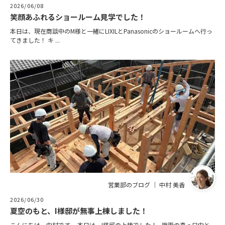
2026/06/08
笑顔あふれるショールーム見学でした！
本日は、現在商談中のM様と一緒にLIXILとPanasonicのショールームへ行っ
てきました！ キ ...
営業部のブログ ｜ 中村 美香
2026/06/30
夏空のもと、I様邸が無事上棟しました！
こんにちは、中村です。 本日は、I様邸の上棟でした！ 梅雨の真っ只中と