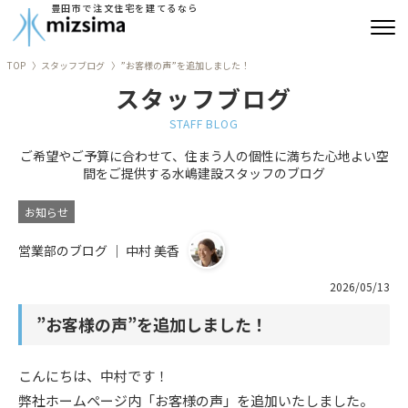
豊田市で注文住宅を建てるなら
TOP
スタッフブログ
”お客様の声”を追加しました！
みずしまの注文住宅
スタッフブログ
コンセプト住宅
STAFF BLOG
ご希望やご予算に合わせて、住まう人の個性に満ちた心地よい空
リフォーム
間をご提供する水嶋建設スタッフのブログ
古民家再生
お知らせ
営業部のブログ ｜ 中村 美香
建築実績
2026/05/13
会社情報
”お客様の声”を追加しました！
よくあるご質問
こんにちは、中村です！
ブログ
弊社ホームページ内「お客様の声」を追加いたしました。