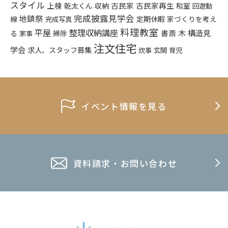
スタイル
上棟
乾太くん
古民家
古民家再生
収納
和室
回遊動
完成披露見学会
地鎮祭
定期休暇
家づくりを考え
線
完成写真
料理教室
平屋
整理収納講座
構造見
書斎
木
る
掃除
家事
注文住宅
学会
求人、スタッフ募集
炊事
玄関
育児
イベント情報を見る
資料請求・お問い合わせ