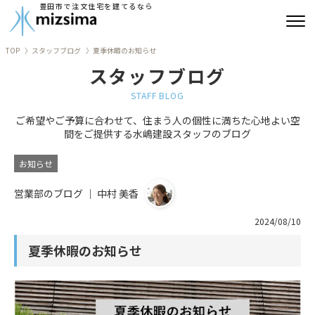
豊田市で注文住宅を建てるなら
TOP
スタッフブログ
夏季休暇のお知らせ
みずしまの注文住宅
スタッフブログ
コンセプト住宅
STAFF BLOG
ご希望やご予算に合わせて、住まう人の個性に満ちた心地よい空
リフォーム
間をご提供する水嶋建設スタッフのブログ
古民家再生
お知らせ
営業部のブログ ｜ 中村 美香
建築実績
2024/08/10
会社情報
夏季休暇のお知らせ
よくあるご質問
ブログ