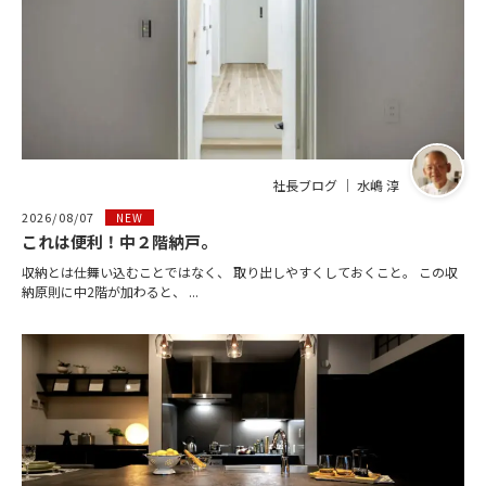
社長ブログ ｜ 水嶋 淳
2026/08/07
NEW
これは便利！中２階納戸。
収納とは仕舞い込むことではなく、 取り出しやすくしておくこと。 この収
納原則に中2階が加わると、 ...