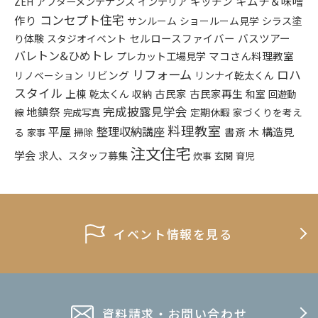
キムチ＆味噌
アフターメンテナンス
インテリア
キッチン
ZEH
コンセプト住宅
作り
シラス塗
サンルーム
ショールーム見学
り体験
セルロースファイバー
バスツアー
スタジオイベント
バレトン&ひめトレ
プレカット工場見学
マコさん料理教室
リフォーム
ロハ
リビング
リンナイ乾太くん
リノベーション
スタイル
上棟
乾太くん
古民家
古民家再生
収納
和室
回遊動
完成披露見学会
地鎮祭
定期休暇
家づくりを考え
線
完成写真
料理教室
平屋
整理収納講座
構造見
書斎
木
る
掃除
家事
注文住宅
学会
求人、スタッフ募集
炊事
玄関
育児
イベント情報を見る
資料請求・お問い合わせ