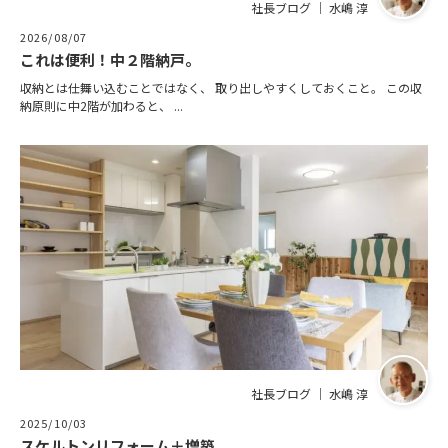
社長ブログ ｜ 水嶋 淳
2026/08/07
これは便利！中２階納戸。
収納とは仕舞い込むことではなく、 取り出しやすくしておくこと。 この収
納原則に中2階が加わると、 ...
社長ブログ ｜ 水嶋 淳
2025/10/03
スケルトンリフォーム＋増築。