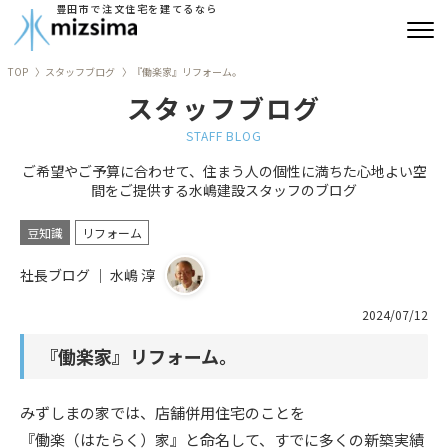
豊田市で注文住宅を建てるなら
TOP
スタッフブログ
『働楽家』リフォーム。
みずしまの注文住宅
スタッフブログ
コンセプト住宅
STAFF BLOG
ご希望やご予算に合わせて、住まう人の個性に満ちた心地よい空
リフォーム
間をご提供する水嶋建設スタッフのブログ
古民家再生
豆知識
リフォーム
社長ブログ ｜ 水嶋 淳
建築実績
2024/07/12
会社情報
『働楽家』リフォーム。
よくあるご質問
みずしまの家では、店舗併用住宅のことを
ブログ
『働楽（はたらく）家』と命名して、すでに多くの新築実績