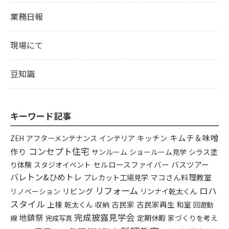
業務日報
現場にて
豆知識
キーワード記事
キムチ＆味噌
アフターメンテナンス
インテリア
キッチン
ZEH
コンセプト住宅
作り
シラス塗
サンルーム
ショールーム見学
り体験
セルロースファイバー
バスツアー
スタジオイベント
バレトン&ひめトレ
プレカット工場見学
マコさん料理教室
リフォーム
ロハ
リビング
リンナイ乾太くん
リノベーション
スタイル
上棟
乾太くん
古民家
古民家再生
収納
和室
回遊動
完成披露見学会
地鎮祭
定期休暇
家づくりを考え
線
完成写真