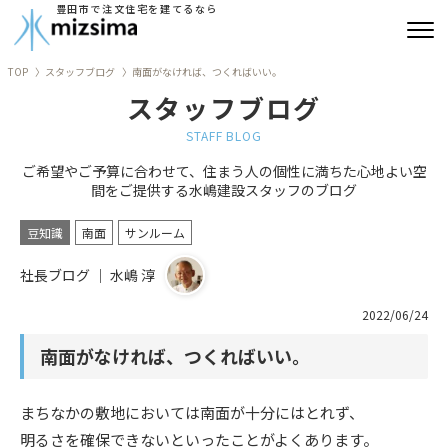
豊田市で注文住宅を建てるなら
TOP
スタッフブログ
南面がなければ、つくればいい。
みずしまの注文住宅
スタッフブログ
コンセプト住宅
STAFF BLOG
ご希望やご予算に合わせて、住まう人の個性に満ちた心地よい空
リフォーム
間をご提供する水嶋建設スタッフのブログ
古民家再生
豆知識
南面
サンルーム
社長ブログ ｜ 水嶋 淳
建築実績
2022/06/24
会社情報
南面がなければ、つくればいい。
よくあるご質問
まちなかの敷地においては南面が十分にはとれず、
ブログ
明るさを確保できないといったことがよくあります。