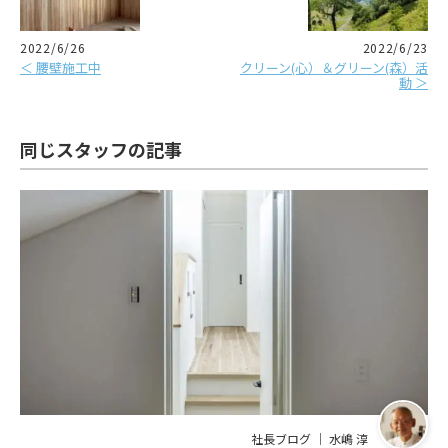
2022/6/26
2022/6/23
＜ 腰壁施工中
クリーン(心）＆グリーン(森）活
動 ＞
同じスタッフの記事
社長ブログ ｜ 水嶋 淳