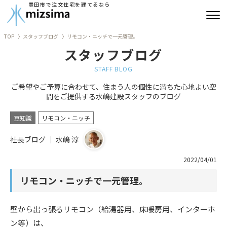
豊田市で注文住宅を建てるなら
TOP
スタッフブログ
リモコン・ニッチで一元管理。
みずしまの注文住宅
スタッフブログ
コンセプト住宅
STAFF BLOG
ご希望やご予算に合わせて、住まう人の個性に満ちた心地よい空
リフォーム
間をご提供する水嶋建設スタッフのブログ
古民家再生
豆知識
リモコン・ニッチ
社長ブログ ｜ 水嶋 淳
建築実績
2022/04/01
会社情報
リモコン・ニッチで一元管理。
よくあるご質問
壁から出っ張るリモコン（給湯器用、床暖房用、インターホ
ブログ
ン等）は、