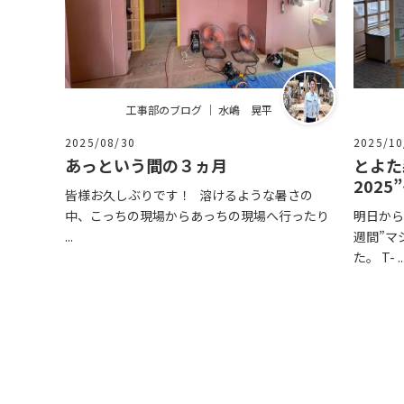
工事部のブログ ｜ 水嶋 晃平
2025/08/30
2025/10
あっという間の３ヵ月
とよた
2025
皆様お久しぶりです！ 溶けるような暑さの
中、こっちの現場からあっちの現場へ行ったり
明日から
...
週間”マ
た。 T- ..