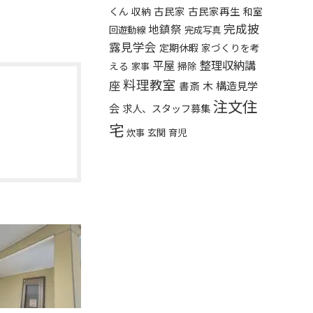
くん
古民家
古民家再生
収納
和室
完成披
地鎮祭
回遊動線
完成写真
露見学会
定期休暇
家づくりを考
平屋
整理収納講
える
掃除
家事
料理教室
座
木
構造見学
書斎
注文住
会
求人、スタッフ募集
宅
炊事
玄関
育児