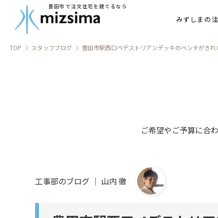
豊田市で注文住宅を建てるなら
家づ
みずしまの
TOP
スタッフブログ
豊田市駅西口ペデストリアンデッキのベンチがきれ
ご希望やご予算に合
工事部のブログ ｜ 山内 徹