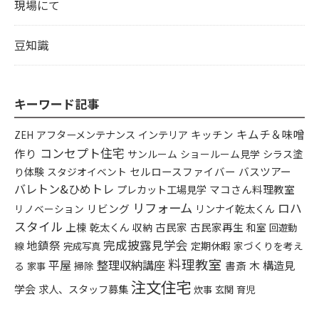
現場にて
豆知識
キーワード記事
キムチ＆味噌
アフターメンテナンス
インテリア
キッチン
ZEH
コンセプト住宅
作り
シラス塗
サンルーム
ショールーム見学
り体験
セルロースファイバー
バスツアー
スタジオイベント
バレトン&ひめトレ
プレカット工場見学
マコさん料理教室
リフォーム
ロハ
リビング
リンナイ乾太くん
リノベーション
スタイル
上棟
乾太くん
古民家
古民家再生
収納
和室
回遊動
完成披露見学会
地鎮祭
定期休暇
家づくりを考え
線
完成写真
料理教室
平屋
整理収納講座
構造見
書斎
木
る
掃除
家事
注文住宅
学会
求人、スタッフ募集
炊事
玄関
育児