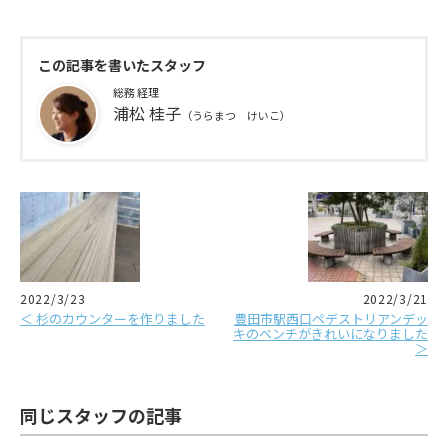
この記事を書いたスタッフ
総務 経理
浦松 桂子
（うらまつ けいこ）
2022/3/23
2022/3/21
＜ 杉のカウンターを作りました
豊田市駅西口ペデストリアンデッ
キのベンチがきれいになりました
＞
同じスタッフの記事