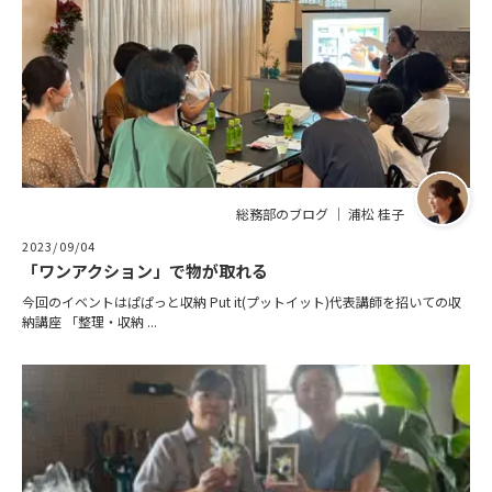
総務部のブログ ｜ 浦松 桂子
2023/09/04
「ワンアクション」で物が取れる
今回のイベントはぱぱっと収納 Put it(プットイット)代表講師を招いての収
納講座 「整理・収納 ...