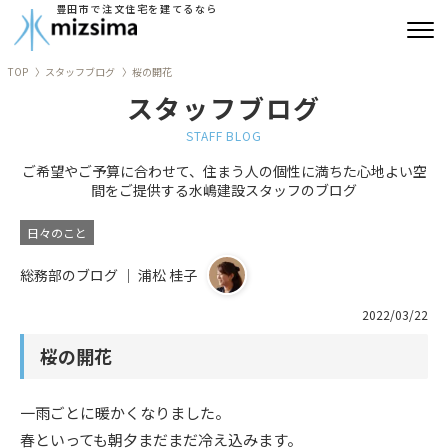
豊田市で注文住宅を建てるなら
TOP
スタッフブログ
桜の開花
みずしまの注文住宅
スタッフブログ
コンセプト住宅
STAFF BLOG
ご希望やご予算に合わせて、住まう人の個性に満ちた心地よい空
リフォーム
間をご提供する水嶋建設スタッフのブログ
古民家再生
日々のこと
総務部のブログ ｜ 浦松 桂子
建築実績
2022/03/22
会社情報
桜の開花
よくあるご質問
一雨ごとに暖かくなりました。
ブログ
春といっても朝夕まだまだ冷え込みます。