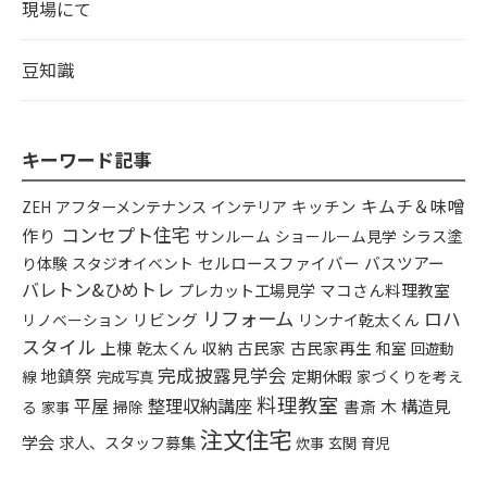
現場にて
豆知識
キーワード記事
キムチ＆味噌
アフターメンテナンス
インテリア
キッチン
ZEH
コンセプト住宅
作り
シラス塗
サンルーム
ショールーム見学
り体験
セルロースファイバー
バスツアー
スタジオイベント
バレトン&ひめトレ
プレカット工場見学
マコさん料理教室
リフォーム
ロハ
リビング
リンナイ乾太くん
リノベーション
スタイル
上棟
乾太くん
古民家
古民家再生
収納
和室
回遊動
完成披露見学会
地鎮祭
定期休暇
家づくりを考え
線
完成写真
料理教室
平屋
整理収納講座
構造見
書斎
木
る
掃除
家事
注文住宅
学会
求人、スタッフ募集
炊事
玄関
育児