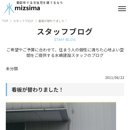
豊田市で注文住宅を建てるなら
TOP
スタッフブログ
看板が替わりました！
みずしまの注文住宅
スタッフブログ
コンセプト住宅
STAFF BLOG
ご希望やご予算に合わせて、住まう人の個性に満ちた心地よい空
リフォーム
間をご提供する水嶋建設スタッフのブログ
古民家再生
未分類
2011/06/22
建築実績
看板が替わりました！
会社情報
よくあるご質問
ブログ