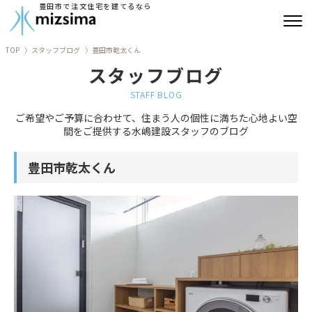
豊田市で注文住宅を建てるなら
TOP
スタッフブログ
豊田市乾太くん
みずしまの注文住宅
スタッフブログ
コンセプト住宅
STAFF BLOG
ご希望やご予算に合わせて、住まう人の個性に満ちた心地よい空
リフォーム
間をご提供する水嶋建設スタッフのブログ
古民家再生
豊田市乾太くん
建築実績
会社情報
よくあるご質問
ブログ