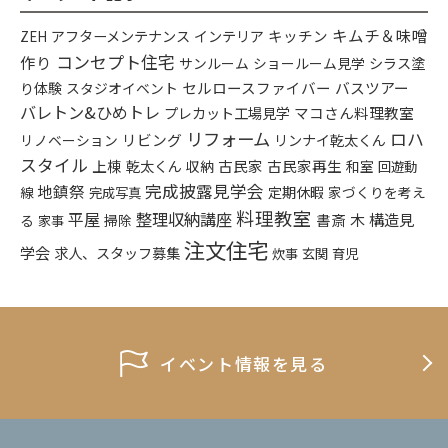
キムチ＆味噌
アフターメンテナンス
インテリア
キッチン
ZEH
コンセプト住宅
作り
シラス塗
サンルーム
ショールーム見学
り体験
セルロースファイバー
バスツアー
スタジオイベント
バレトン&ひめトレ
プレカット工場見学
マコさん料理教室
リフォーム
ロハ
リビング
リンナイ乾太くん
リノベーション
スタイル
上棟
乾太くん
古民家
古民家再生
収納
和室
回遊動
完成披露見学会
地鎮祭
定期休暇
家づくりを考え
線
完成写真
料理教室
平屋
整理収納講座
構造見
書斎
木
る
掃除
家事
注文住宅
学会
求人、スタッフ募集
炊事
玄関
育児
イベント情報を見る