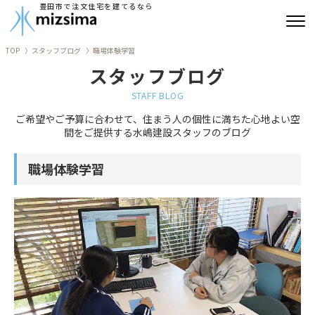
豊田市で注文住宅を建てるなら
TOP
スタッフブログ
職場体験学習
みずしまの注文住宅
スタッフブログ
コンセプト住宅
STAFF BLOG
ご希望やご予算に合わせて、住まう人の個性に満ちた心地よい空
リフォーム
間をご提供する水嶋建設スタッフのブログ
古民家再生
職場体験学習
建築実績
会社情報
よくあるご質問
ブログ