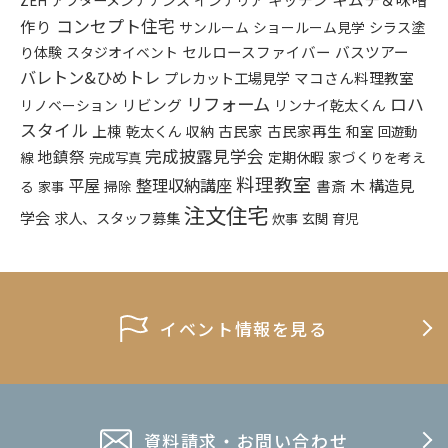
ZEH
コンセプト住宅
作り
シラス塗
サンルーム
ショールーム見学
り体験
セルロースファイバー
バスツアー
スタジオイベント
バレトン&ひめトレ
プレカット工場見学
マコさん料理教室
リフォーム
ロハ
リビング
リンナイ乾太くん
リノベーション
スタイル
上棟
乾太くん
古民家
古民家再生
収納
和室
回遊動
完成披露見学会
地鎮祭
定期休暇
家づくりを考え
線
完成写真
料理教室
平屋
整理収納講座
木
構造見
書斎
る
掃除
家事
注文住宅
学会
求人、スタッフ募集
炊事
玄関
育児
イベント情報を見る
資料請求・お問い合わせ