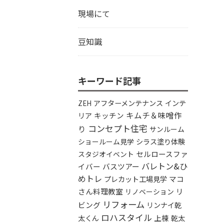
現場にて
豆知識
キーワード記事
アフターメンテナンス
インテ
ZEH
キムチ＆味噌作
リア
キッチン
コンセプト住宅
り
サンルーム
シラス塗り体験
ショールーム見学
セルロースファ
スタジオイベント
バレトン&ひ
イバー
バスツアー
めトレ
プレカット工場見学
マコ
さん料理教室
リ
リノベーション
リフォーム
ビング
リンナイ乾
ロハスタイル
太くん
上棟
乾太