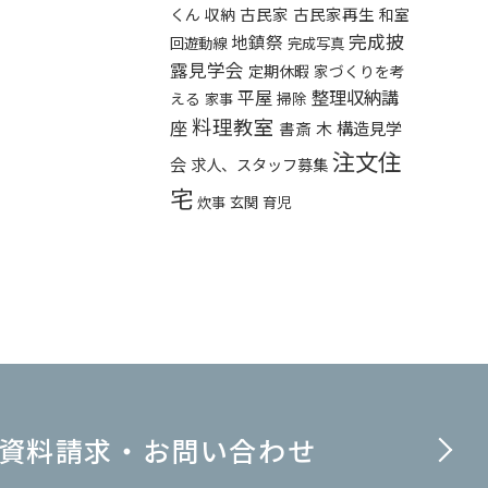
くん
古民家
古民家再生
収納
和室
完成披
地鎮祭
回遊動線
完成写真
露見学会
定期休暇
家づくりを考
平屋
整理収納講
える
掃除
家事
料理教室
座
構造見学
書斎
木
注文住
会
求人、スタッフ募集
宅
炊事
玄関
育児
資料請求・お問い合わせ