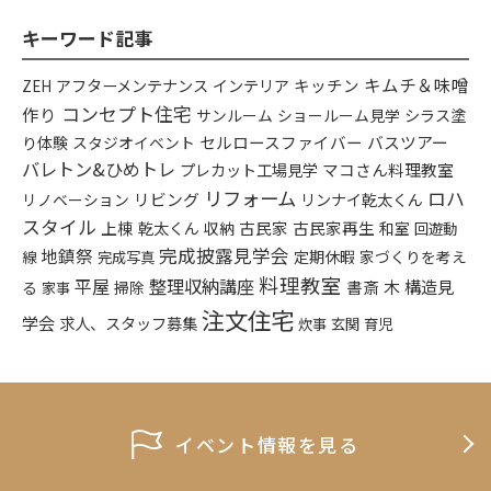
キーワード記事
キムチ＆味噌
アフターメンテナンス
インテリア
キッチン
ZEH
コンセプト住宅
作り
シラス塗
サンルーム
ショールーム見学
り体験
セルロースファイバー
バスツアー
スタジオイベント
バレトン&ひめトレ
プレカット工場見学
マコさん料理教室
リフォーム
ロハ
リビング
リンナイ乾太くん
リノベーション
スタイル
上棟
乾太くん
古民家
古民家再生
収納
和室
回遊動
完成披露見学会
地鎮祭
定期休暇
家づくりを考え
線
完成写真
料理教室
平屋
整理収納講座
構造見
書斎
木
る
掃除
家事
注文住宅
学会
求人、スタッフ募集
炊事
玄関
育児
イベント情報を見る