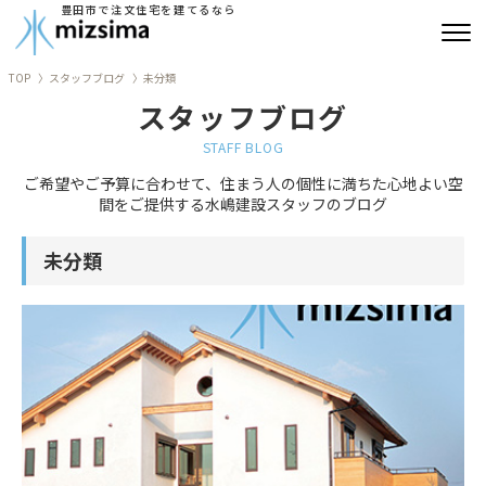
豊田市で注文住宅を建てるなら
TOP
スタッフブログ
未分類
みずしまの注文住宅
スタッフブログ
コンセプト住宅
STAFF BLOG
ご希望やご予算に合わせて、住まう人の個性に満ちた心地よい空
リフォーム
間をご提供する水嶋建設スタッフのブログ
古民家再生
未分類
建築実績
会社情報
よくあるご質問
ブログ