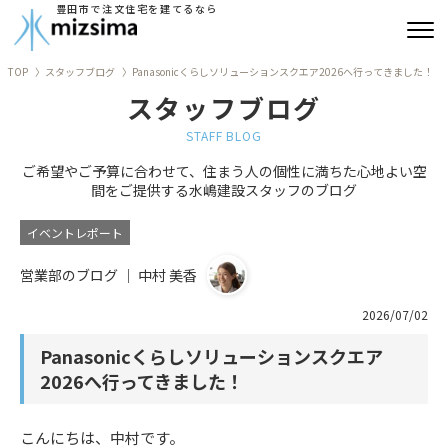
豊田市で注文住宅を建てるなら
TOP
スタッフブログ
Panasonicくらしソリューションスクエア2026へ行ってきました！
みずしまの注文住宅
スタッフブログ
コンセプト住宅
STAFF BLOG
ご希望やご予算に合わせて、住まう人の個性に満ちた心地よい空
リフォーム
間をご提供する水嶋建設スタッフのブログ
古民家再生
イベントレポート
営業部のブログ ｜ 中村 美香
建築実績
2026/07/02
会社情報
Panasonicくらしソリューションスクエア
よくあるご質問
2026へ行ってきました！
ブログ
こんにちは、中村です。