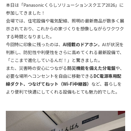
本日は「Panasonicくらしソリューションスクエア2026」に
ニュース
参加してきました！
会場では、住宅設備や電気配線、照明の最新商品が数多く展
示されており、これからの家づくりを想像しながらワクワク
イベント情報
する時間となりました。
今回特に印象に残ったのは、
AI搭載のドアホン
。AIが状況を
資料請求・お問い合わせ
判断し、防犯性や利便性をさらに高めてくれる最新設備で、
「ここまで進化しているんだ！」と驚きました。
また、災害時の安心につながる
防災機能を備えた分電盤
や、
必要な場所へコンセントを自由に移動できる
DC電源専用配
線ダクト、つなげてねット（Wi-Fi中継器）
など、暮らしを
より便利で快適にしてくれる設備もとても魅力的でした。