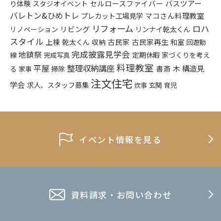
り体験
セルロースファイバー
バスツアー
スタジオイベント
バレトン&ひめトレ
プレカット工場見学
マコさん料理教室
リフォーム
ロハ
リビング
リンナイ乾太くん
リノベーション
スタイル
上棟
乾太くん
古民家
古民家再生
収納
和室
回遊動
完成披露見学会
地鎮祭
定期休暇
家づくりを考え
線
完成写真
料理教室
平屋
整理収納講座
構造見
書斎
木
る
掃除
家事
注文住宅
学会
求人、スタッフ募集
炊事
玄関
育児
イベント情報を見る
資料請求・お問い合わせ