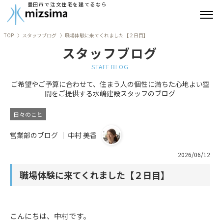
豊田市で注文住宅を建てるなら
TOP
スタッフブログ
職場体験に来てくれました【２日目】
みずしまの注文住宅
スタッフブログ
コンセプト住宅
STAFF BLOG
ご希望やご予算に合わせて、住まう人の個性に満ちた心地よい空
リフォーム
間をご提供する水嶋建設スタッフのブログ
古民家再生
日々のこと
営業部のブログ ｜ 中村 美香
建築実績
2026/06/12
会社情報
職場体験に来てくれました【２日目】
よくあるご質問
ブログ
こんにちは、中村です。