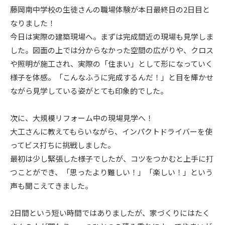
藤岡南中学校の生徒さんの職場体験が本日最終日の2日目と
ニュース
なりました！
今日は実際の建築現場へ。まずは完成間近の現場も見学しま
イベント情報
した。図面の上では分からなかった空間の広がりや、クロス
や照明が施工され、実際の「住まい」として形になっていく
様子を体感。「こんなふうに完成するんだ！」と目を輝かせ
資料請求・お問い合わせ
ながら見学している姿がとても印象的でした。
次に、大規模リフォーム中の現場見学へ！
大工さんに教えてもらいながら、インパクトドライバーを使
ってビス打ちに挑戦しました。
最初は少し緊張した様子でしたが、コツをつかむと上手に打
つことができ、「思ったより難しい！」「楽しい！」という
声も聞こえてきました。
2日間という短い時間ではありましたが、家づくりにはたく