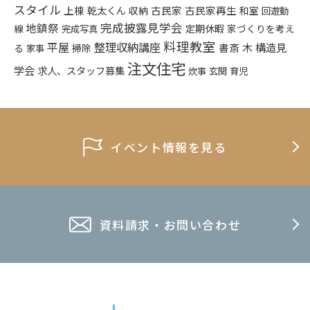
スタイル
上棟
乾太くん
古民家
古民家再生
収納
和室
回遊動
完成披露見学会
地鎮祭
定期休暇
家づくりを考え
線
完成写真
料理教室
平屋
整理収納講座
構造見
書斎
木
る
掃除
家事
注文住宅
学会
求人、スタッフ募集
炊事
玄関
育児
イベント情報を見る
資料請求・お問い合わせ