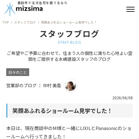
豊田市で注文住宅を建てるなら
TOP
スタッフブログ
笑顔あふれるショールーム見学でした！
みずしまの注文住宅
スタッフブログ
コンセプト住宅
STAFF BLOG
ご希望やご予算に合わせて、住まう人の個性に満ちた心地よい空
リフォーム
間をご提供する水嶋建設スタッフのブログ
古民家再生
日々のこと
営業部のブログ ｜ 中村 美香
建築実績
2026/06/08
会社情報
笑顔あふれるショールーム見学でした！
よくあるご質問
本日は、現在商談中のM様と一緒にLIXILとPanasonicのショ
ブログ
ールームへ行ってきました！