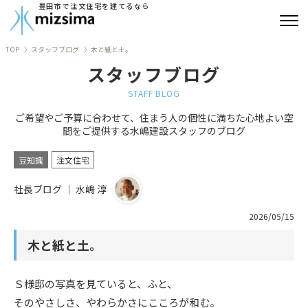
豊田市で注文住宅を建てるなら
TOP
スタッフブログ
木と紙と土。
みずしまの注文住宅
スタッフブログ
コンセプト住宅
STAFF BLOG
ご希望やご予算に合わせて、住まう人の個性に満ちた心地よい空
リフォーム
間をご提供する水嶋建設スタッフのブログ
古民家再生
豆知識
注文住宅
社長ブログ ｜ 水嶋 淳
建築実績
2026/05/15
会社情報
木と紙と土。
よくあるご質問
Ｓ様邸の写真を見ていると、ふと、
ブログ
そのやさしさ、やわらかさにこころが和む。