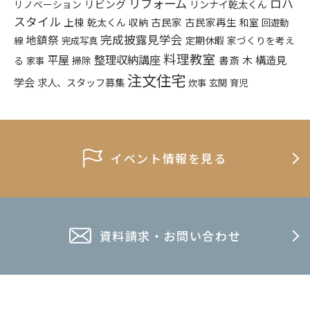
リフォーム
ロハ
リビング
リンナイ乾太くん
リノベーション
スタイル
上棟
乾太くん
古民家
古民家再生
収納
和室
回遊動
完成披露見学会
地鎮祭
定期休暇
家づくりを考え
線
完成写真
料理教室
平屋
整理収納講座
木
構造見
書斎
る
掃除
家事
注文住宅
学会
求人、スタッフ募集
炊事
玄関
育児
イベント情報を見る
資料請求・お問い合わせ