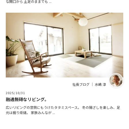
な開口から 土足のままでも ...
社長ブログ ｜ 水嶋 淳
2025/10/31
融通無碍なリビング。
広いリビングの窓側にもうけたタタミスペース。 冬の陽ざしを楽しみ、足
元は掘り炬燵。 家族みんなが ...