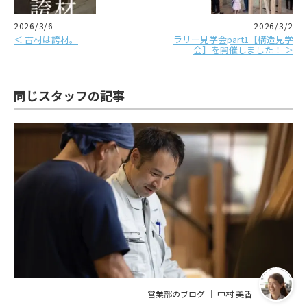
2026/3/6
2026/3/2
＜ 古材は誇材。
ラリー見学会part1【構造見学
会】を開催しました！ ＞
同じスタッフの記事
営業部のブログ ｜ 中村 美香