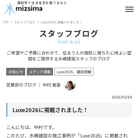
豊田市で注文住宅を建てるなら
TOP
スタッフブログ
Luxe2026に掲載されました！
みずしまの注文住宅
スタッフブログ
コンセプト住宅
STAFF BLOG
ご希望やご予算に合わせて、住まう人の個性に満ちた心地よい空
リフォーム
間をご提供する水嶋建設スタッフのブログ
古民家再生
お知らせ
メディア掲載
Luxe2026、雑誌掲載
営業部のブログ ｜ 中村 美香
建築実績
2026/03/04
会社情報
Luxe2026に掲載されました！
よくあるご質問
こんにちは、中村です。
ブログ
このたび、水嶋建設の施工事例が「
Luxe2026
」に掲載され