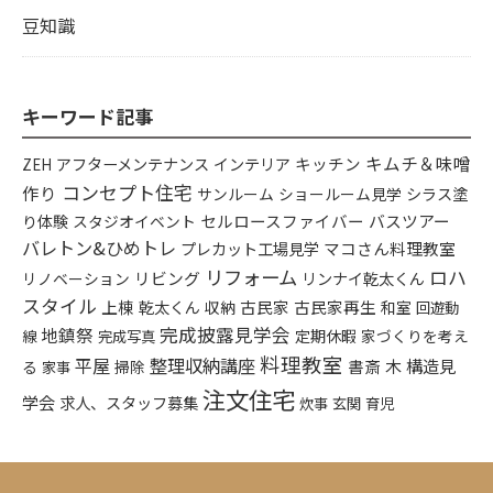
豆知識
キーワード記事
キムチ＆味噌
アフターメンテナンス
インテリア
キッチン
ZEH
コンセプト住宅
作り
シラス塗
サンルーム
ショールーム見学
り体験
セルロースファイバー
バスツアー
スタジオイベント
バレトン&ひめトレ
プレカット工場見学
マコさん料理教室
リフォーム
ロハ
リビング
リンナイ乾太くん
リノベーション
スタイル
上棟
乾太くん
古民家
古民家再生
収納
和室
回遊動
完成披露見学会
地鎮祭
定期休暇
家づくりを考え
線
完成写真
料理教室
平屋
整理収納講座
構造見
書斎
木
る
掃除
家事
注文住宅
学会
求人、スタッフ募集
炊事
玄関
育児