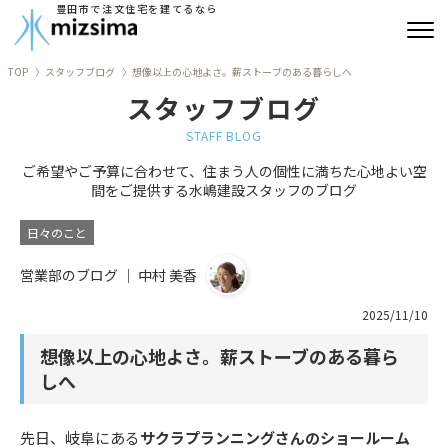
豊田市で注文住宅を建てるなら
TOP
スタッフブログ
想像以上の心地よさ。薪ストーブのある暮らしへ
みずしまの注文住宅
スタッフブログ
コンセプト住宅
STAFF BLOG
ご希望やご予算に合わせて、住まう人の個性に満ちた心地よい空
リフォーム
間をご提供する水嶋建設スタッフのブログ
古民家再生
日々のこと
営業部のブログ ｜ 中村 美香
建築実績
2025/11/10
会社情報
想像以上の心地よさ。薪ストーブのある暮ら
よくあるご質問
しへ
ブログ
先日、岐阜にある
サクラプランニングさんのショールーム