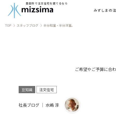
豊田市で注文住宅を建てるなら
家づ
みずしまの
TOP
スタッフブログ
半分和室・半分洋室。
ご希望やご予算に合
豆知識
注文住宅
社長ブログ ｜ 水嶋 淳