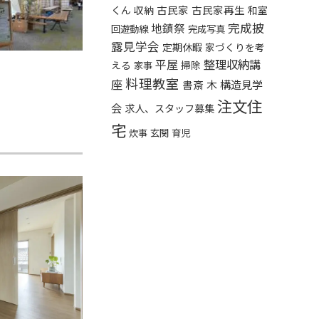
くん
古民家
古民家再生
収納
和室
完成披
地鎮祭
回遊動線
完成写真
露見学会
定期休暇
家づくりを考
平屋
整理収納講
える
掃除
家事
料理教室
座
構造見学
書斎
木
注文住
会
求人、スタッフ募集
宅
炊事
玄関
育児