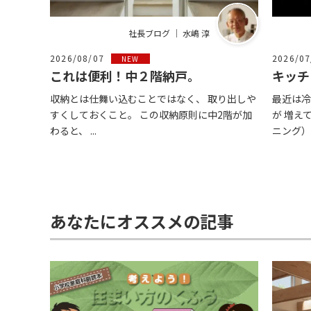
社長ブログ ｜ 水嶋 淳
2026/08/07
2026/07
NEW
これは便利！中２階納戸。
キッチ
収納とは仕舞い込むことではなく、 取り出しや
最近は冷
すくしておくこと。 この収納原則に中2階が加
が 増え
わると、 ...
ニング） .
あなたにオススメの記事