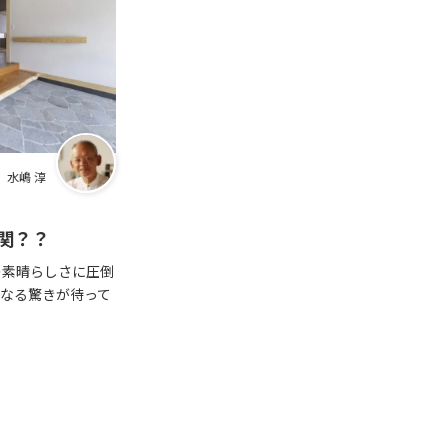
 水嶋 淳
関？？
の素晴らしさに圧倒
らなる驚きが待って