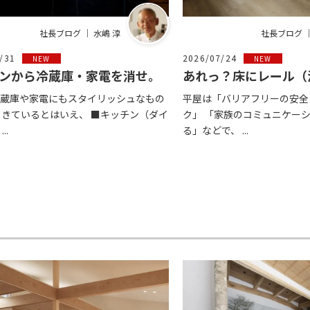
社長ブログ ｜ 水嶋 淳
社長ブログ ｜
/31
2026/07/24
NEW
NEW
ンから冷蔵庫・家電を消せ。
あれっ？床にレール（
蔵庫や家電にもスタイリッシュなもの
平屋は「バリアフリーの安全
てきているとはいえ、 ■キッチン（ダイ
ク」 「家族のコミュニケー
..
る」などで、 ...