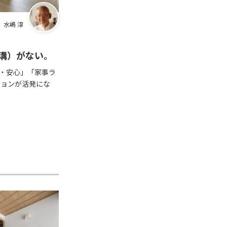
 水嶋 淳
溝）がない。
・安心」「家事ラ
ションが活発にな