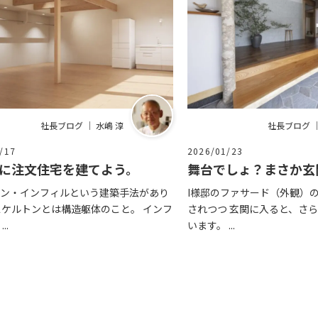
社長ブログ ｜ 水嶋 淳
社長ブログ ｜
/17
2026/01/23
に注文住宅を建てよう。
舞台でしょ？まさか玄
ン・インフィルという建築手法があり
I様邸のファサード（外観）
スケルトンとは構造躯体のこと。 インフ
されつつ 玄関に入ると、さ
..
います。 ...