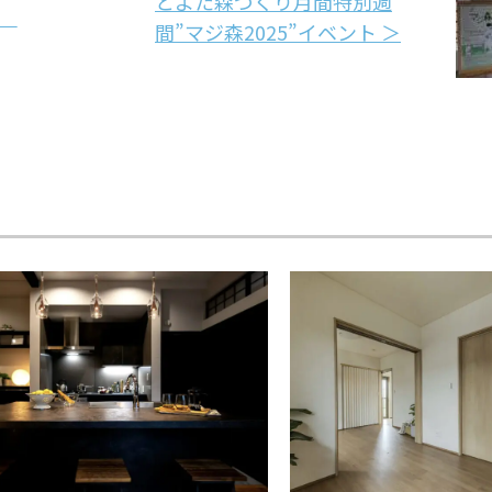
とよた森づくり月間特別週
た
間”マジ森2025”イベント ＞