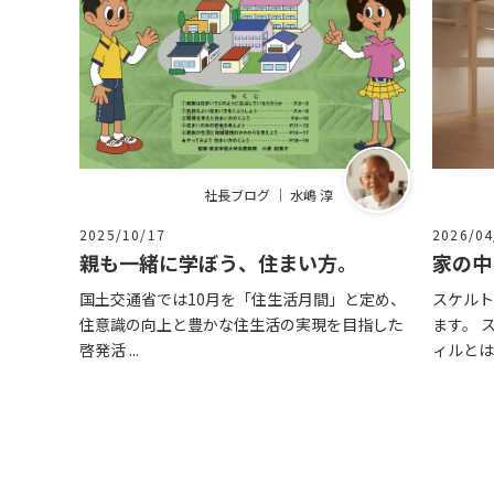
社長ブログ ｜ 水嶋 淳
2025/10/17
2026/04
親も一緒に学ぼう、住まい方。
家の中
国土交通省では10月を「住生活月間」と定め、
スケルト
住意識の向上と豊かな住生活の実現を目指した
ます。 
啓発活 ...
ィルとは .