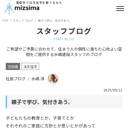
豊田市で注文住宅を建てるなら
TOP
スタッフブログ
親子で学び、気付きあう。
みずしまの注文住宅
スタッフブログ
コンセプト住宅
STAFF BLOG
ご希望やご予算に合わせて、住まう人の個性に満ちた心地よい空
リフォーム
間をご提供する水嶋建設スタッフのブログ
古民家再生
豆知識
注文住宅
社長ブログ ｜ 水嶋 淳
建築実績
2025/09/12
会社情報
親子で学び、気付きあう。
よくあるご質問
子どもたちの教育とか、子育てとか
ブログ
それぞれのご家庭に方針とか思いとかがあって