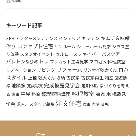
キーワード記事
キムチ＆味噌
アフターメンテナンス
インテリア
キッチン
ZEH
コンセプト住宅
作り
シラス塗
サンルーム
ショールーム見学
り体験
セルロースファイバー
バスツアー
スタジオイベント
バレトン&ひめトレ
プレカット工場見学
マコさん料理教室
リフォーム
ロハ
リビング
リンナイ乾太くん
リノベーション
スタイル
上棟
乾太くん
古民家
古民家再生
収納
和室
回遊動
完成披露見学会
地鎮祭
定期休暇
家づくりを考え
線
完成写真
料理教室
平屋
整理収納講座
構造見
書斎
木
る
掃除
家事
注文住宅
学会
求人、スタッフ募集
炊事
玄関
育児